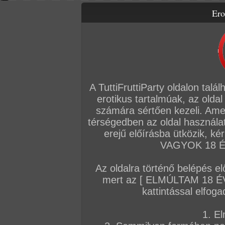
Ero
Letölthető filmek
Videók
Képsorozatok
Amatőr sorozatok
Főoldal
/
Szex
/
Képsorozatok
A TuttiFruttiParty oldalon talá
erotikus tartalmúak, az oldal
számára sértően kezeli. Ame
J
Fe
térségedben az oldal használat
Vé
erejű előírásba ütközik, k
ma
pa
VAGYOK 18 ÉV
se
Az oldalra történő belépés el
A sorozat kategóriái:
lányok
,
szőke haj
,
hosszú haj
,
normál alkat
,
nagy mell
mert az [ ELMÚLTAM 18 É
puncis/maszti
kattintással elfoga
Képek száma:
85
Értékelés:
5/5 (1db)
1. El
Pu