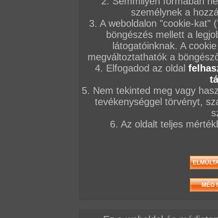
2. Semmilyen formában nem
Bá
személynek a hozzáf
pu
3. A weboldalon "cookie-kat" 
cs
ha
böngészés mellett a legjo
mé
an
látogatóinknak. A cookie
megváltoztathatók a böngésző 
A sorozat kategóriái:
párok
,
vörös haj
,
hosszú haj
,
normál alkat
,
kis cici
,
ázs
4. Elfogadod az oldal
felhas
élvezés
,
orál
,
punciszex
,
hardcore
t
Képek száma:
194
Értékelés:
5/5 (1db)
5. Nem tekinted meg vagy haszn
tevékenységgel törvényt, sza
Hé
s
Ug
6. Az oldalt teljes mérté
lé
na
ma
ke
lá
A sorozat kategóriái:
lányok
,
tini
,
szőke haj
,
hosszú haj
,
normál alkat
,
tenyér
puncis/maszti
Képek száma:
111
Értékelés:
5/5 (2db)