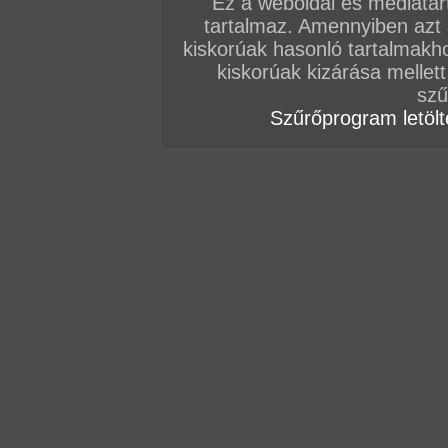
Ez a weboldal és médiatar
tartalmaz. Amennyiben azt
kiskorúak hasonló tartalmakh
kiskorúak kizárása mellett
szű
Szűrőprogram letölté