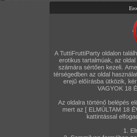
Ero
Letölthető filmek
Videók
Képsorozatok
Amatőr sorozatok
Főoldal
/
Cimkék
Leszbi
A TuttiFruttiParty oldalon talá
erotikus tartalmúak, az oldal
KÉPSOROZATOK
számára sértően kezeli. Ame
térségedben az oldal használat
2026. július 28.
2026. július 18.
2026. július 09.
erejű előírásba ütközik, k
VAGYOK 18 ÉV
Az oldalra történő belépés el
mert az [ ELMÚLTAM 18 É
Brittany és Karina
Edzőtermi gyakorlatok
A punci íze
kattintással elfoga
93 kép
172 kép
81 kép
1. El