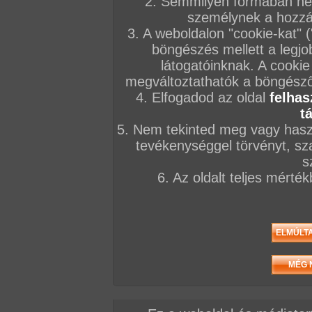
2. Semmilyen formában nem
FILMEK
személynek a hozzáf
3. A weboldalon "cookie-kat" 
böngészés mellett a legjo
látogatóinknak. A cookie
megváltoztathatók a böngésző 
4. Elfogadod az oldal
felhas
Feminine games
Lesbian College Coeds
Titty mania
t
05
5. Nem tekinted meg vagy haszn
tevékenységgel törvényt, sza
VIDEÓK
s
2026. június 24.
2026. május 29.
2026. április 17
6. Az oldalt teljes mérté
Tündi és Zsu
Mázlista férj dupla
Duplapunci teríté
puncipartyja a szerkiben
spriccelő pinával
26:21 perc
19:13 perc
18:16 perc