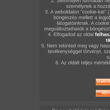
2. Semmilyen formában nem
személynek a hozzáf
3. A weboldalon "cookie-kat" 
Blogok
böngészés mellett a legjo
Téma
Üzenetek
látogatóinknak. A cookie
megváltoztathatók a böngésző 
SZEX ÉS EGÉSZSÉG
61 db
4. Elfogadod az oldal
felhas
BOTRÁNYOK, PIKANTÉRIA, SZEX
200 db
t
Celebek, hírességek meztelenül
95 db
SZEXREKORDOK A NAGYVILÁGBÓL
5. Nem tekinted meg vagy haszn
39 db
CELEBEK HARDCORE ;)
13 db
tevékenységgel törvényt, sza
Híres pornósok ma
5 db
s
Szavazások eredményei
8 db
6. Az oldalt teljes mérté
Szex-shopping
131 db
SZEXREKORD 2013
4 db
PSC amatőr beküldők
3 db
Összes téma a kategóriában