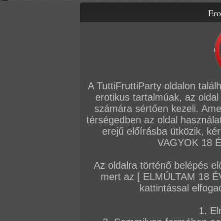
Ero
Letölthető filmek
Videók
Képsorozatok
Amatőr sorozatok
Főoldal
/
Fórum
Általános
A TuttiFruttiParty oldalon talá
erotikus tartalmúak, az oldal
Téma
Üzenetek
számára sértően kezeli. Ame
Hírek
5220 db
térségedben az oldal használat
Így tudsz VIP tagságot váltani!!!!
8 db
erejű előírásba ütközik, k
Cumizó lányok
557 db
VAGYOK 18 ÉV
Szép popsik
1005 db
CICI mánia!!
188 db
Az oldalra történő belépés el
Anyukák faszvégen
265 db
Creampie - azaz kifolyó sperma
133 db
mert az [ ELMÚLTAM 18 É
Puncik minden mennyiségben
1300 db
kattintással elfoga
Filmajánló VIP tagjainknak
325 db
Szexpartner kereső
110 db
1. El
Összes téma a kategóriában