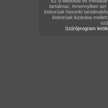
Ez a weboldal és médiatar
tartalmaz. Amennyiben azt
kiskorúak hasonló tartalmakh
kiskorúak kizárása mellett
szű
Szűrőprogram letölté