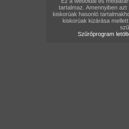
Ez a weboldal és médiatar
tartalmaz. Amennyiben azt
kiskorúak hasonló tartalmakh
kiskorúak kizárása mellett
szű
Szűrőprogram letölté