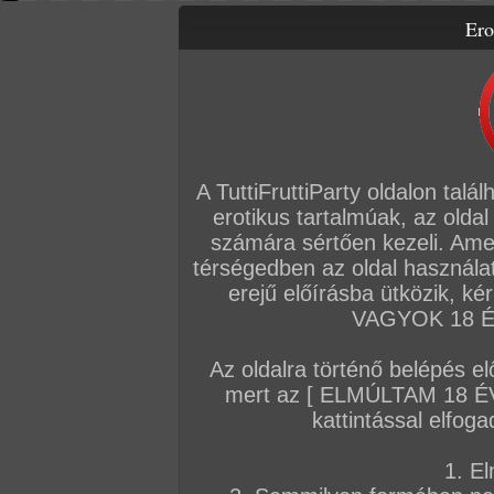
Ero
Letölthető filmek
Videók
Képsorozatok
Amatőr sorozatok
Főoldal
/
Cimkék
XXL dudák
A TuttiFruttiParty oldalon talá
erotikus tartalmúak, az oldal
AMATŐR SOROZATOK
számára sértően kezeli. Ame
térségedben az oldal használat
2025. március 18.
2012. augusztus 19.
2012. április 14
erejű előírásba ütközik, k
VAGYOK 18 ÉV
Az oldalra történő belépés el
mert az [ ELMÚLTAM 18 É
cici
horvátország
pár régebbi kép
kattintással elfoga
5 kép
8 kép
6 kép
1. El