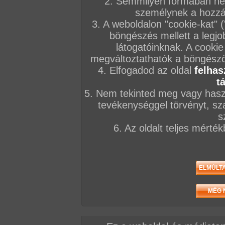
2. Semmilyen formában nem
KÉPSOROZATOK
személynek a hozzáf
2026. július 26.
2026. június 30.
2026. április 10
3. A weboldalon "cookie-kat" 
böngészés mellett a legjo
látogatóinknak. A cookie
megváltoztathatók a böngésző 
4. Elfogadod az oldal
felhas
t
Micsoda dudák!
Delotta Brown, a
Aranka bepucsít
26 kép
csokipina
19 kép
5. Nem tekinted meg vagy haszn
22 kép
tevékenységgel törvényt, sza
s
6. Az oldalt teljes mérté