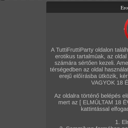
Ero
Letölthető filmek
Videók
Képsorozatok
Amatőr sorozatok
Főoldal
/
Cimkék
Párok
A TuttiFruttiParty oldalon talá
erotikus tartalmúak, az oldal
AMATŐR SOROZATOK
számára sértően kezeli. Ame
térségedben az oldal használat
2026. június 05.
2026. június 05.
2026. február 0
erejű előírásba ütközik, k
VAGYOK 18 ÉV
Az oldalra történő belépés el
mert az [ ELMÚLTAM 18 É
Csupasz tini punci
Kis szőrös tini megkapta
egy kirandulas
kattintással elfoga
18 kép
nagy faszt
20 kép
33 kép
1. El