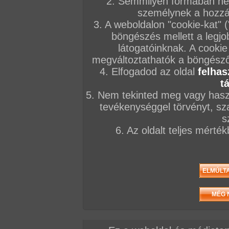
2. Semmilyen formában nem
KÉPSOROZATOK
személynek a hozzáf
3. A weboldalon "cookie-kat" 
2026. augusztus 04.
2026. augusztus 01.
2026. július 25.
böngészés mellett a legjo
látogatóinknak. A cookie
megváltoztathatók a böngésző 
4. Elfogadod az oldal
felhas
t
Puncipolír a kis muffnak
Konyhatündér anál
Kerti análparty
5. Nem tekinted meg vagy haszn
194 kép
nyárson
187 kép
tevékenységgel törvényt, sza
125 kép
s
6. Az oldalt teljes mérté
FILMEK
Miltf 20
Aranyeső 6 - Csobogó
Franciaóra 12
puncik a castingon
Spriccparti foly