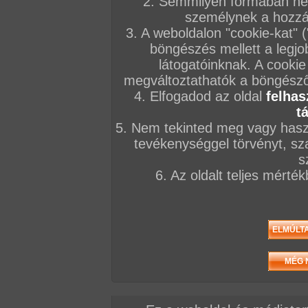
2. Semmilyen formában nem
Pe
személynek a hozzáf
fő
3. A weboldalon "cookie-kat" 
be
le
böngészés mellett a legjo
en
:P
látogatóinknak. A cookie
megváltoztathatók a böngésző 
A sorozat kategóriái:
párok
,
fekete haj
,
hosszú haj
,
normál alkat
,
tenyérbeillő
4. Elfogadod az oldal
felhas
popószex
,
orál
,
nyalás
,
hardcore
t
Képek száma:
125
Értékelés:
5/5 (1db)
5. Nem tekinted meg vagy haszn
tevékenységgel törvényt, sza
Ke
s
Eg
6. Az oldalt teljes mérté
eg
pr
m
ke
me
A sorozat kategóriái:
párok
,
fekete haj
,
hosszú haj
,
normál alkat
,
kis cici
,
fa
orál
,
ujjazás
,
punciszex
,
hardcore
Képek száma:
187
Értékelés:
5/5 (1db)