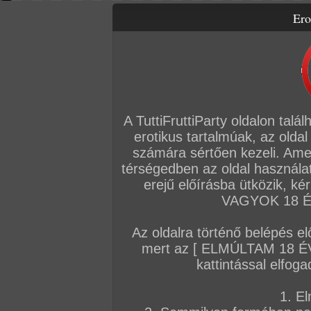
Ero
Letölthető filmek
Videók
Képsorozatok
Amatőr sorozatok
Főoldal
/
Szex
/
Képsorozat (Párok)
Párok
A TuttiFruttiParty oldalon talá
erotikus tartalmúak, az oldal
számára sértően kezeli. Ame
Pu
Bá
térségedben az oldal használat
pu
erejű előírásba ütközik, k
cs
ha
VAGYOK 18 ÉV
mé
an
Az oldalra történő belépés el
A sorozat kategóriái:
párok
,
vörös haj
,
hosszú haj
,
normál alkat
,
kis cici
,
ázs
mert az [ ELMÚLTAM 18 É
élvezés
,
orál
,
punciszex
,
hardcore
kattintással elfoga
Képek száma:
194
Értékelés:
5/5 (1db)
1. El
K