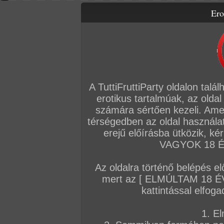
Ero
Letölthető filmek
Videók
Képsorozatok
Amatőr sorozatok
Főoldal
/
Cimkék
Fehérneműs
A TuttiFruttiParty oldalon talá
erotikus tartalmúak, az oldal
AMATŐR SOROZATOK
számára sértően kezeli. Ame
térségedben az oldal használat
2026. június 12.
2026. június 04.
2026. február 2
erejű előírásba ütközik, k
VAGYOK 18 ÉV
Az oldalra történő belépés el
mert az [ ELMÚLTAM 18 É
Női test Fenék
Fürdési utáni képek
Magamrol
kattintással elfoga
18 kép
56 kép
6 kép
1. El