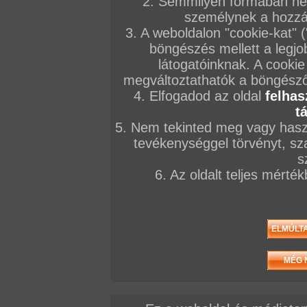
2. Semmilyen formában nem
KÉPSOROZATOK
személynek a hozzáf
2026. augusztus 06.
2026. augusztus 02.
2026. július 28.
3. A weboldalon "cookie-kat" 
böngészés mellett a legjo
látogatóinknak. A cookie
megváltoztathatók a böngésző 
4. Elfogadod az oldal
felhas
t
Jolena
Hétvégi tini mustra
Brittany és Karina
85 kép
111 kép
93 kép
5. Nem tekinted meg vagy haszn
tevékenységgel törvényt, sza
s
FILMEK
6. Az oldalt teljes mérté
Nagymellű nővérek
Feminine games
Öreg picsák
VIDEÓK