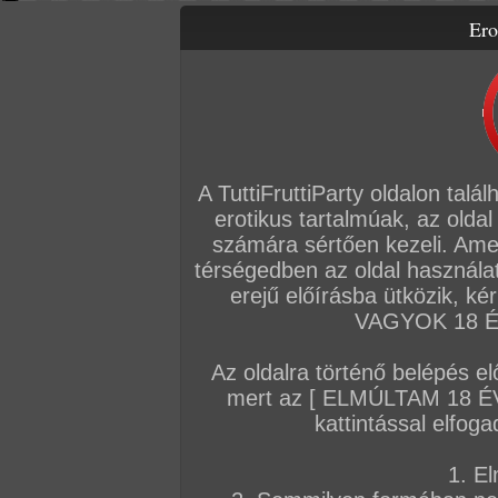
Ero
Letölthető filmek
Videók
Képsorozatok
Amatőr sorozatok
Főoldal
/
Cimkék
Tenyérbeillő cici
A TuttiFruttiParty oldalon talá
erotikus tartalmúak, az oldal
AMATŐR SOROZATOK
számára sértően kezeli. Ame
térségedben az oldal használat
2024. január 01.
2023. augusztus 17.
2023. augusztu
erejű előírásba ütközik, k
VAGYOK 18 ÉV
Az oldalra történő belépés el
mert az [ ELMÚLTAM 18 É
Válogatás
Egy kis szexi..
Csak lazán 15 a
kattintással elfoga
20 kép
11 kép
14 kép
1. El