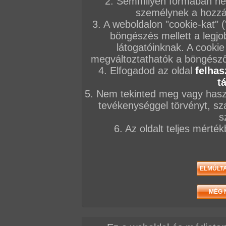
2. Semmilyen formában nem
KÉPSOROZATOK
személynek a hozzáf
2026. augusztus 02.
2026. augusztus 01.
2026. július 28.
3. A weboldalon "cookie-kat" 
böngészés mellett a legjo
látogatóinknak. A cookie
megváltoztathatók a böngésző 
4. Elfogadod az oldal
felhas
t
Hétvégi tini mustra
Konyhatündér anál
Brittany és Karina
111 kép
nyárson
93 kép
5. Nem tekinted meg vagy haszn
125 kép
tevékenységgel törvényt, sza
s
6. Az oldalt teljes mérté