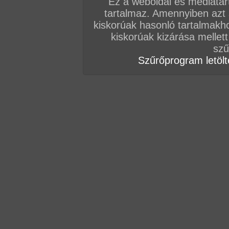
Ez a weboldal és médiatar
tartalmaz. Amennyiben azt
kiskorúak hasonló tartalmakh
kiskorúak kizárása mellett
szű
Szűrőprogram letölté