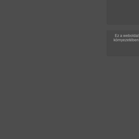
KÉPSOROZATOK
ma
2026. augus
Ez a weboldal 
környezetében 
Jolena
Puncipolír a ki
85 kép
194 kép