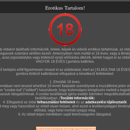
Erotikus Tartalom!
rozatok
Amatőr sorozatok
Fórum
Szexshop
Tölts fel te is!
"HO
rty oldalon található információk, linkek, képek és videók erotikus tartalmúak, az old
n, egyesek számára sértően kezeli. Amennyiben nem múltál el 18 éves, vagy a térsé
Ama
s, azaz jogszabályba vagy kötelező erejű előírásba ütközik, kérlek hagyd el az old
VAGYOK 18 ÉVES ] gombra kattintva.
192 képsorozat
Kép
énő belépés előtt figyelmesen olvasd el az alábbiakat, mert az [ ELMÚLTAM 18 É
r 24.
2026. február 17.
2026. február 15.
gombra történő kattintással elfogadod a következő feltételeket:
GG L
1. Elmúltál 18 éves.
rmában nem teszed lehetővé 18 évnél fiatalabb személynek a hozzáférést jelen ol
on "cookie-kat" ("sütiket") használunk, hogy biztonságos böngészés mellett a legjob
hassuk látogatóinknak. A cookie beállítások igény esetén bármikor megváltoztatha
beállításaiban. (
További információk
)
4. Elfogadod az oldal
felhasználási feltételeit
és az
adatkezelési tájékoztatót
.
d meg vagy használod az oldalt olyan helyen, ahol ezzel a tevékenységgel törvényt
Magamrol
Huncutságok
előírást, vagy helyi normát szegsz meg.
9 kép
6 kép
6. Az oldalt teljes mértékben saját felelősségedre látogatod.