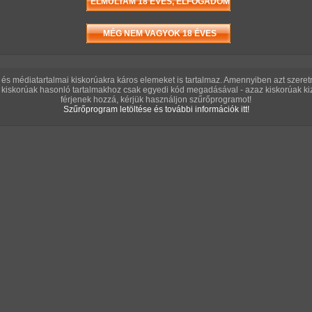
1740 képsorozat
ztus 04.
2026. augusztus 02.
2026. augusztus 01.
ERO
és médiatartalmai kiskorúakra káros elemeket is tartalmaz. Amennyiben azt szere
kiskorúak hasonló tartalmakhoz csak egyedi kód megadásával - azaz kiskorúak kiz
férjenek hozzá, kérjük használjon szűrőprogramot!
Szűrőprogram letöltése és további információk itt!
s muffnak
Hétvégi tini mustra
Konyhatündér anál
111 kép
nyárson
125 kép
MAG