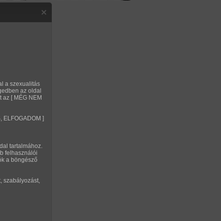
Regisztráció
Belépés
Privát Szex Club
Segítség
SSZÚ HAJ" TARTALMAK
al a szexualitás
gedben az oldal
tőr sorozatok - 192db
alt az [ MÉG NEM
sorozatok - 1740db
VES, ELFOGADOM ]
IVE MAGYAR ÉLŐ CHAT!
dal tartalmához.
b felhasználói
tók a böngésző
, szabályozást,