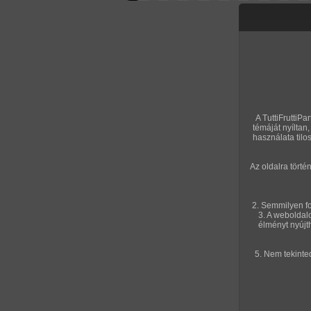
Letölthető filmek
Videók
Képso
Főoldal
/
Cimkék
Hosszú haj
A TuttiFruttiPa
témáját nyílta
használata tilo
AMATŐR SOROZATOK
Az oldalra tört
2026. június 12.
2026. februá
2. Semmilyen fo
3. A weboldal
élményt nyújt
5. Nem tekinte
Selfi képek
Magamrol
18 kép
6 kép