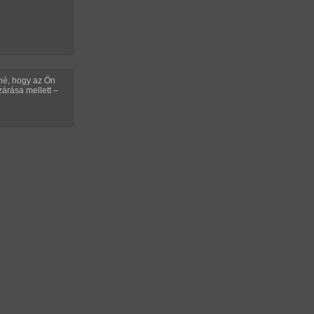
TIKUS KÉPREGÉNYEK
tné, hogy az Ön
árása mellett –
Rossz főnök 1. rész (családi)
Címkék: családi, hetero, anya, fia, leskelődés,
CGI/számítógéppel generált; hossza: 88 oldal
YAR LÁNYOK A CSETEN!