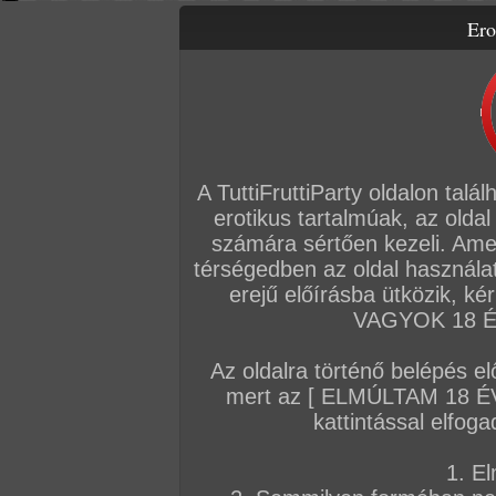
Ero
Letölthető filmek
Videók
Képsorozatok
Amatőr sorozatok
Főoldal
/
Amatőr mufftár
/
Mya Diamond
A TuttiFruttiParty oldalon talá
erotikus tartalmúak, az oldal
KÉPSOROZATOK
számára sértően kezeli. Ame
térségedben az oldal használat
2026. július 11.
2026. június 13.
2026. május 26
erejű előírásba ütközik, k
VAGYOK 18 ÉV
Az oldalra történő belépés el
mert az [ ELMÚLTAM 18 É
Paradicsomi punci
Reggeli ébresztő
Huncut barátnő
kattintással elfoga
127 kép
201 kép
159 kép
1. El