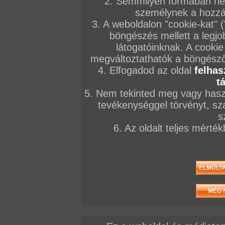
2. Semmilyen formában nem
VIDEÓK
személynek a hozzáf
2018. november 21.
3. A weboldalon "cookie-kat" 
böngészés mellett a legjo
látogatóinknak. A cookie
megváltoztathatók a böngésző 
4. Elfogadod az oldal
felhas
t
Szexmacskák délutánja
15:58 perc
5. Nem tekinted meg vagy haszn
tevékenységgel törvényt, sza
s
6. Az oldalt teljes mérté