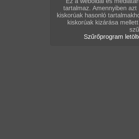
Ez a weboldal és médiatar
tartalmaz. Amennyiben azt
kiskorúak hasonló tartalmakh
kiskorúak kizárása mellett
szű
Szűrőprogram letölté