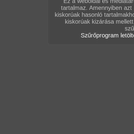
Ez a weboldal és médiatar
tartalmaz. Amennyiben azt
Vissza a sorozatokhoz
kiskorúak hasonló tartalmakh
Hozzászólás írásához be kell jelentkezn
kiskorúak kizárása mellett
szű
Szűrőprogram letölté
AZ EDDIGI HOZZÁSZÓLÁSOK
hozzászólás / oldal
hozzászólás / oldal