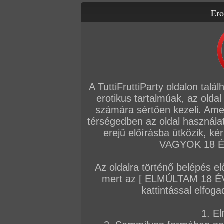
Ero
Letölthető filmek
Videók
Képsorozatok
Amatőr sorozatok
Főoldal
/
Szex
/
Képsorozat (Párok)
/
All inclusive-lány
A TuttiFruttiParty oldalon talá
erotikus tartalmúak, az oldal
számára sértően kezeli. Ame
térségedben az oldal használat
erejű előírásba ütközik, k
VAGYOK 18 ÉV
Az oldalra történő belépés el
mert az [ ELMÚLTAM 18 É
kattintással elfoga
1. El