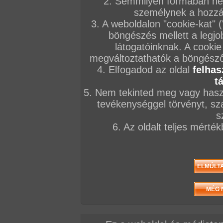
2. Semmilyen formában nem
személynek a hozzáf
3. A weboldalon "cookie-kat" 
böngészés mellett a legjo
látogatóinknak. A cookie
megváltoztathatók a böngésző 
4. Elfogadod az oldal
felhas
t
5. Nem tekinted meg vagy haszn
tevékenységgel törvényt, sza
s
6. Az oldalt teljes mérté
/ oldal, Összesen: 28 kép
Előző sorozat
Következő sorozat
Véletlenszerű sorozat 