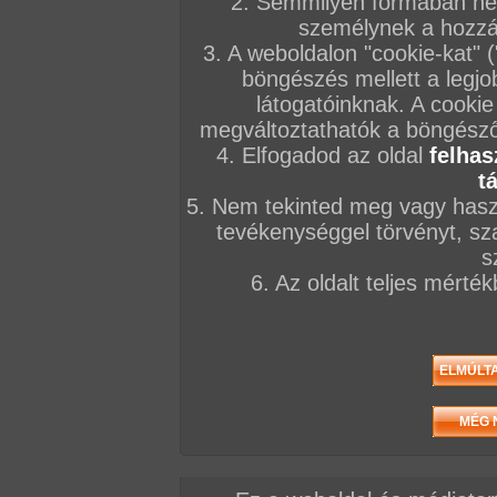
2. Semmilyen formában nem
személynek a hozzáf
3. A weboldalon "cookie-kat" 
böngészés mellett a legjo
látogatóinknak. A cookie
megváltoztathatók a böngésző 
4. Elfogadod az oldal
felhas
t
5. Nem tekinted meg vagy haszn
tevékenységgel törvényt, sza
s
6. Az oldalt teljes mérté
/ oldal, Összesen: 62 kép
Előző sorozat
Következő sorozat
Véletlenszerű sorozat 