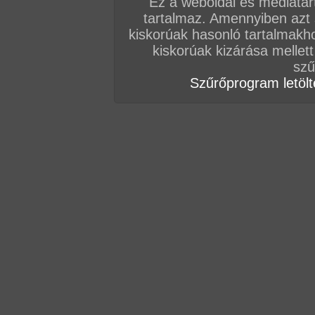
Ez a weboldal és médiatar
tartalmaz. Amennyiben azt
Vissza a sorozatokhoz
kiskorúak hasonló tartalmakh
Hozzászólás írásához be kell jelentkezn
kiskorúak kizárása mellett
szű
Szűrőprogram letölté
AZ EDDIGI HOZZÁSZÓLÁSOK
hozzászólás / oldal
hozzászólás / oldal