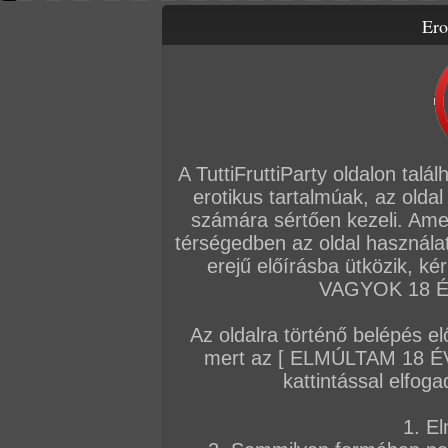
Ero
Letölthető filmek
Videók
Képsorozatok
Amatőr sorozatok
Főoldal
/
Szex
/
Képsorozat (Párok)
/
Sperma Zsuzsó néninek
A TuttiFruttiParty oldalon talá
erotikus tartalmúak, az oldal
számára sértően kezeli. Ame
térségedben az oldal használat
erejű előírásba ütközik, k
VAGYOK 18 ÉV
Az oldalra történő belépés el
mert az [ ELMÚLTAM 18 É
kattintással elfoga
1. El