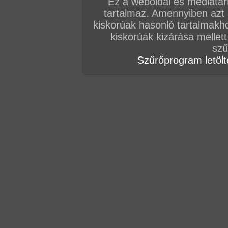
Ez a weboldal és médiatar
tartalmaz. Amennyiben azt
kiskorúak hasonló tartalmakh
Vissza a videókhoz
kiskorúak kizárása mellett
szű
MÁSOK EZEKET NÉZIK
Szűrőprogram letölté
Triplapina fürdőshow
14:20 perc
2025. január 01.
Videó kategóriái:
nagy mell
,
fazon pina
,
kopasz barack
,
gruppen
,
hardcore
,
Karamell, meggyszósz és geci Anyucinak!
20:1