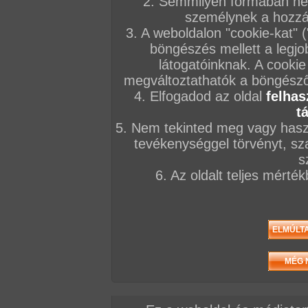
2. Semmilyen formában nem
személynek a hozzáf
3. A weboldalon "cookie-kat" 
böngészés mellett a legjo
látogatóinknak. A cookie
megváltoztathatók a böngésző 
4. Elfogadod az oldal
felhas
t
5. Nem tekinted meg vagy haszn
tevékenységgel törvényt, sza
s
6. Az oldalt teljes mérté
Elöző videó
Következő videó
Mások most ezt nézik