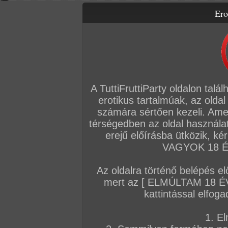
Ero
Letölthető filmek
Videók
Képsorozatok
Amatőr sorozatok
Főoldal
/
TV
/
Csónakházi dipi randi
A TuttiFruttiParty oldalon talá
erotikus tartalmúak, az oldal
számára sértően kezeli. Ame
térségedben az oldal használat
erejű előírásba ütközik, k
VAGYOK 18 ÉV
Az oldalra történő belépés el
mert az [ ELMÚLTAM 18 É
kattintással elfoga
1. El