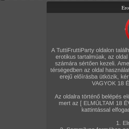
Ero
Letölthető filmek
Videók
Képsorozatok
Amatőr sorozatok
Főoldal
/
Cimkék
Faust
A TuttiFruttiParty oldalon talá
erotikus tartalmúak, az oldal
AMATŐR SOROZATOK
számára sértően kezeli. Ame
térségedben az oldal használat
2018. december 25.
2018. szeptember 25.
2017. október 2
erejű előírásba ütközik, k
VAGYOK 18 ÉV
Az oldalra történő belépés el
mert az [ ELMÚLTAM 18 É
Mi ketten
Mi ketten 3.
Pár kép rólunk
kattintással elfoga
26 kép
15 kép
17 kép
1. El