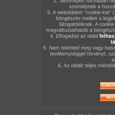
2. Semmilyen formában nem
KÉPSOROZATOK
személynek a hozzáf
2026. február 12.
2026. január 10.
2023. július 20.
3. A weboldalon "cookie-kat" 
böngészés mellett a legjo
látogatóinknak. A cookie
megváltoztathatók a böngésző 
4. Elfogadod az oldal
felhas
t
Bukta-punci kiékelve
Maximum popsi...
Análka
172 kép
185 kép
30 kép
5. Nem tekinted meg vagy haszn
tevékenységgel törvényt, sza
s
FILMEK
6. Az oldalt teljes mérté
Amatőr magyar csajok,
Extreme amateurs 1
Franciaóra
a nagy fekete faszon
VIDEÓK