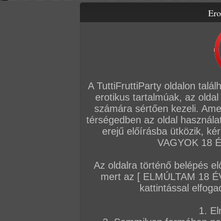
Ero
Letölthető filmek
Videók
Képsorozatok
Amatőr sorozatok
Főoldal
/
Szex
/
Képsorozat (Párok)
/
Fürdőszobai anál
A TuttiFruttiParty oldalon talá
erotikus tartalmúak, az oldal
számára sértően kezeli. Ame
térségedben az oldal használat
erejű előírásba ütközik, k
VAGYOK 18 ÉV
Az oldalra történő belépés el
mert az [ ELMÚLTAM 18 É
kattintással elfoga
1. El