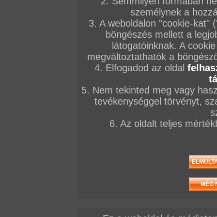
2. Semmilyen formában nem
személynek a hozzáf
3. A weboldalon "cookie-kat" 
böngészés mellett a legjo
látogatóinknak. A cookie
megváltoztathatók a böngésző 
4. Elfogadod az oldal
felhas
t
5. Nem tekinted meg vagy haszn
tevékenységgel törvényt, sza
s
6. Az oldalt teljes mérté
/ oldal, Összesen: 101 kép
Előző sorozat
Következő sorozat
Véletlenszerű sorozat 