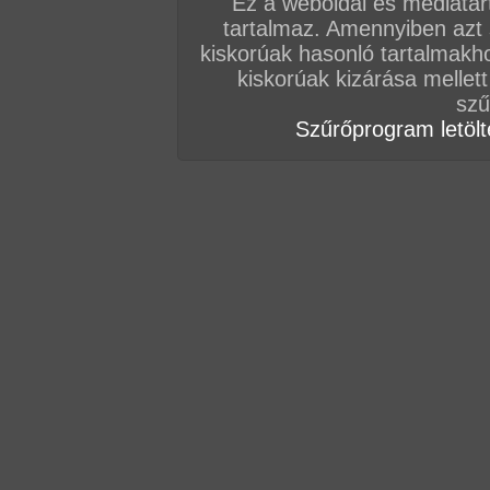
Ez a weboldal és médiatar
tartalmaz. Amennyiben azt
Vissza a sorozatokhoz
kiskorúak hasonló tartalmakh
Hozzászólás írásához be kell jelentkezn
kiskorúak kizárása mellett
szű
Szűrőprogram letölté
AZ EDDIGI HOZZÁSZÓLÁSOK
hozzászólás / oldal
hozzászólás / oldal