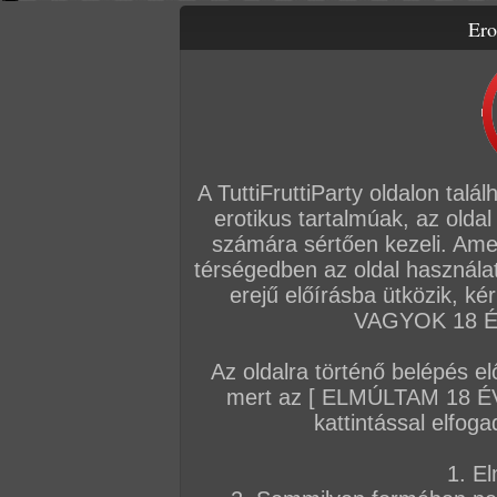
Ero
Letölthető filmek
Videók
Képsorozatok
Amatőr sorozatok
Főoldal
/
Szex
/
Képsorozat (Párok)
/
Dupla patron, egy szifon
A TuttiFruttiParty oldalon talá
erotikus tartalmúak, az oldal
számára sértően kezeli. Ame
térségedben az oldal használat
erejű előírásba ütközik, k
VAGYOK 18 ÉV
Az oldalra történő belépés el
mert az [ ELMÚLTAM 18 É
kattintással elfoga
1. El