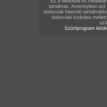
Ez a weboldal és médiatar
tartalmaz. Amennyiben azt
Vissza a sorozatokhoz
kiskorúak hasonló tartalmakh
Hozzászólás írásához be kell jelentkezn
kiskorúak kizárása mellett
szű
Szűrőprogram letölté
AZ EDDIGI HOZZÁSZÓLÁSOK
hozzászólás / oldal
hozzászólás / oldal