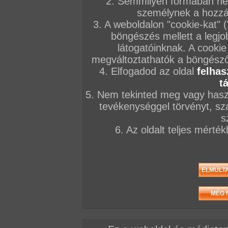
2. Semmilyen formában nem
személynek a hozzáf
3. A weboldalon "cookie-kat" 
böngészés mellett a legjo
látogatóinknak. A cookie
megváltoztathatók a böngésző 
4. Elfogadod az oldal
felhas
t
5. Nem tekinted meg vagy haszn
tevékenységgel törvényt, sza
s
6. Az oldalt teljes mérté
/ oldal, Összesen: 123 kép
Előző sorozat
Következő sorozat
Véletlenszerű sorozat 