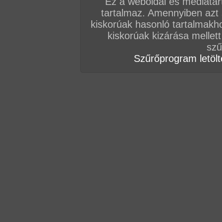
Ez a weboldal és médiatar
tartalmaz. Amennyiben azt
kiskorúak hasonló tartalmakh
kiskorúak kizárása mellett
szű
Szűrőprogram letölté