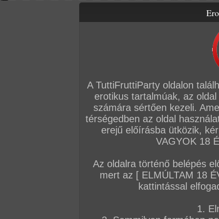
Ero
Letölthető filmek
Videók
Képsorozatok
Amatőr sorozatok
Főoldal
/
Amatőr mufftár
/
Katy B
A TuttiFruttiParty oldalon talá
erotikus tartalmúak, az oldal
KÉPSOROZATOK
számára sértően kezeli. Ame
térségedben az oldal használat
2026. január 23.
2025. december 22.
2016. július 18.
erejű előírásba ütközik, k
VAGYOK 18 ÉV
Az oldalra történő belépés el
mert az [ ELMÚLTAM 18 É
Katy feltankol gecivel
Kemény anál
Katy átteszi magá
kattintással elfoga
165 kép
122 kép
popsiba
117 kép
1. El