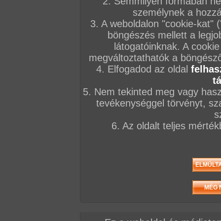
2. Semmilyen formában nem
VIDEÓK
személynek a hozzáf
3. A weboldalon "cookie-kat" 
2026. január 23.
2025. december 22.
2016. július 18.
böngészés mellett a legjo
látogatóinknak. A cookie
megváltoztathatók a böngésző 
4. Elfogadod az oldal
felhas
t
Katy feltankol gecivel
Kemény anál és
Katy átteszi mag
5. Nem tekinted meg vagy haszn
19:27 perc
lábmunka
popsiba
tevékenységgel törvényt, sza
6:14 perc
13:41 perc
s
6. Az oldalt teljes mérté