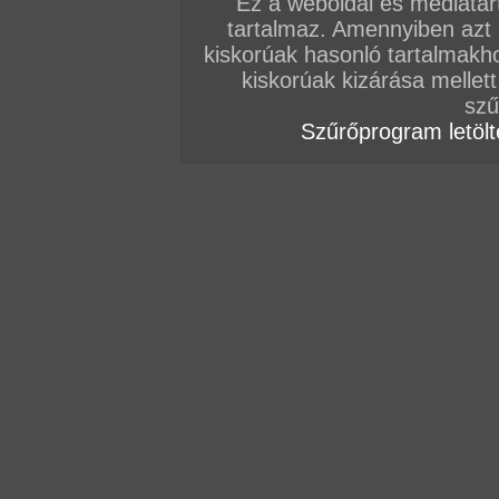
Ez a weboldal és médiatar
tartalmaz. Amennyiben azt
Vissza a sorozatokhoz
kiskorúak hasonló tartalmakh
Hozzászólás írásához be kell jelentkezn
kiskorúak kizárása mellett
szű
Szűrőprogram letölté
AZ EDDIGI HOZZÁSZÓLÁSOK
hozzászólás / oldal
hozzászólás / oldal