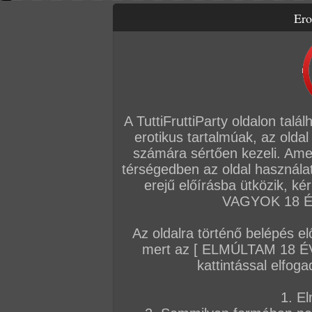
Ero
Letölthető filmek
Videók
Képsorozatok
Amatőr sorozatok
Főoldal
/
Fórum
/
Blogok
/
SZTÁRINTERJÚK
A TuttiFruttiParty oldalon talá
Hozzászólás írásához be kell jelentkezn
erotikus tartalmúak, az oldal
számára sértően kezeli. Ame
Sorrend:
hozzászólás / oldal
térségedben az oldal használat
erejű előírásba ütközik, k
VAGYOK 18 ÉV
Admin
TFP szerkesztőség
Az oldalra történő belépés el
GINA GALLARDO interjú (2.rész)
mert az [ ELMÚLTAM 18 É
kattintással elfoga
1. El