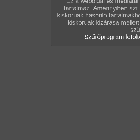
Ez a weboldal és médiatar
tartalmaz. Amennyiben azt
kiskorúak hasonló tartalmakh
kiskorúak kizárása mellett
szű
Szűrőprogram letölté