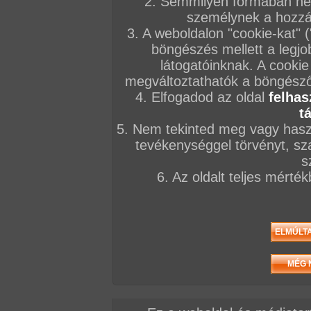
2. Semmilyen formában nem
személynek a hozzáf
3. A weboldalon "cookie-kat" 
böngészés mellett a legjo
látogatóinknak. A cookie
megváltoztathatók a böngésző 
4. Elfogadod az oldal
felhas
t
5. Nem tekinted meg vagy haszn
tevékenységgel törvényt, sza
s
6. Az oldalt teljes mérté