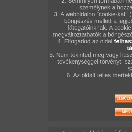
2. Semmilyen formában nem
személynek a hozzáf
3. A weboldalon "cookie-kat" 
böngészés mellett a legjo
látogatóinknak. A cookie
megváltoztathatók a böngésző 
4. Elfogadod az oldal
felhas
t
5. Nem tekinted meg vagy haszn
tevékenységgel törvényt, sza
s
6. Az oldalt teljes mérté
Elöző videó
Következő videó
Mások most ezt nézik