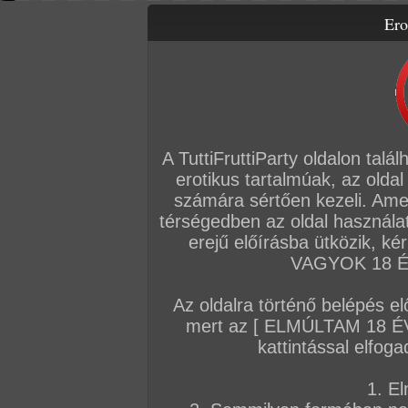
Ero
Letölthető filmek
Videók
Képsorozatok
Amatőr sorozatok
Főoldal
/
TV
/
A nagynéni lájkolja a faszt!
A TuttiFruttiParty oldalon talá
erotikus tartalmúak, az oldal
számára sértően kezeli. Ame
térségedben az oldal használat
erejű előírásba ütközik, k
VAGYOK 18 ÉV
Az oldalra történő belépés el
mert az [ ELMÚLTAM 18 É
kattintással elfoga
1. El