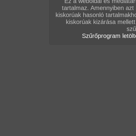
Ez a weboldal és médiatar
tartalmaz. Amennyiben azt
Vissza a videókhoz
kiskorúak hasonló tartalmakh
kiskorúak kizárása mellett
szű
MÁSOK EZEKET NÉZIK
Szűrőprogram letölté
Extra terhesgondozás
22:13 perc
2013. június 16.
Videó kategóriái:
nagy mell
,
szőrös muff
,
testre élvezés
,
harisnyás
,
fehérnem
,
gruppen
,
hardcore
,
terhes
Szénné kefélt popsilyuk
17:52 perc
2026. április 08.