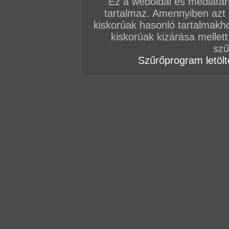
Ez a weboldal és médiatar
tartalmaz. Amennyiben azt
kiskorúak hasonló tartalmakh
kiskorúak kizárása mellett
Vissza a videókhoz
szű
Szűrőprogram letölté
MÁSOK EZEKET NÉZIK
Karamell, meggyszósz és geci Anyucinak!
20:1
Videó kategóriái:
öreg picsák
,
nagy mell
,
kopasz barack
,
testre élvezés
,
orál
párok
,
hardcore
,
szabadban-természetben
Tündét elkapja a mélytorok fíling
14:02 perc
2019. 