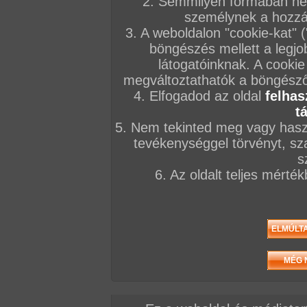
2. Semmilyen formában nem
személynek a hozzáf
3. A weboldalon "cookie-kat" 
böngészés mellett a legjo
látogatóinknak. A cookie
megváltoztathatók a böngésző 
4. Elfogadod az oldal
felhas
t
5. Nem tekinted meg vagy haszn
tevékenységgel törvényt, sza
s
6. Az oldalt teljes mérté
Elöző videó
Következő videó
Mások most ezt nézik