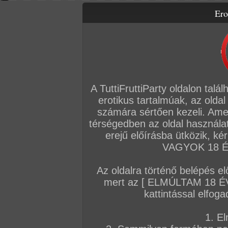
Ero
Letölthető filmek
Videók
Képsorozatok
Amatőr sorozatok
Főoldal
/
TV
/
Kávészünet Vilma nénivel
A TuttiFruttiParty oldalon talá
erotikus tartalmúak, az oldal
számára sértően kezeli. Ame
térségedben az oldal használat
erejű előírásba ütközik, k
VAGYOK 18 ÉV
Az oldalra történő belépés el
mert az [ ELMÚLTAM 18 É
kattintással elfoga
1. El