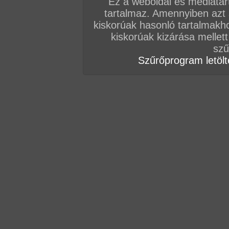
Ez a weboldal és médiatar
tartalmaz. Amennyiben azt
Vissza a sorozatokhoz
kiskorúak hasonló tartalmakh
Hozzászólás írásához be kell jelentkezn
kiskorúak kizárása mellett
szű
Szűrőprogram letölté
AZ EDDIGI HOZZÁSZÓLÁSOK
hozzászólás / oldal
hozzászólás / oldal