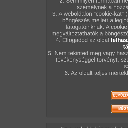
2. Semmilyen formában nem
személynek a hozzáf
3. A weboldalon "cookie-kat" 
böngészés mellett a legjo
látogatóinknak. A cookie
megváltoztathatók a böngésző 
4. Elfogadod az oldal
felhas
t
5. Nem tekinted meg vagy haszn
tevékenységgel törvényt, sza
s
6. Az oldalt teljes mérté
/ oldal, Összesen: 147 kép
Előző sorozat
Következő sorozat
Véletlenszerű sorozat 