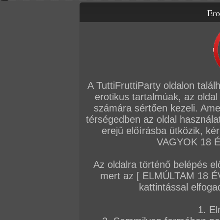
Ero
Letölthető filmek
Videók
Képsorozatok
Amatőr sorozatok
Főoldal
/
Szex
/
Képsorozat (Lányok)
/
Konferencia leszbi módra
A TuttiFruttiParty oldalon talá
erotikus tartalmúak, az oldal
számára sértően kezeli. Ame
térségedben az oldal használat
erejű előírásba ütközik, k
VAGYOK 18 ÉV
Az oldalra történő belépés el
mert az [ ELMÚLTAM 18 É
kattintással elfoga
1. El