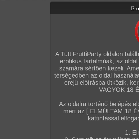
Ero
Letölthető filmek
Videók
Képsorozatok
Amatőr sorozatok
Főoldal
/
Szex
/
Képsorozat (Lányok)
/
Pinkie
A TuttiFruttiParty oldalon talá
erotikus tartalmúak, az oldal
számára sértően kezeli. Ame
térségedben az oldal használat
erejű előírásba ütközik, k
VAGYOK 18 ÉV
Az oldalra történő belépés el
mert az [ ELMÚLTAM 18 É
kattintással elfoga
1. El