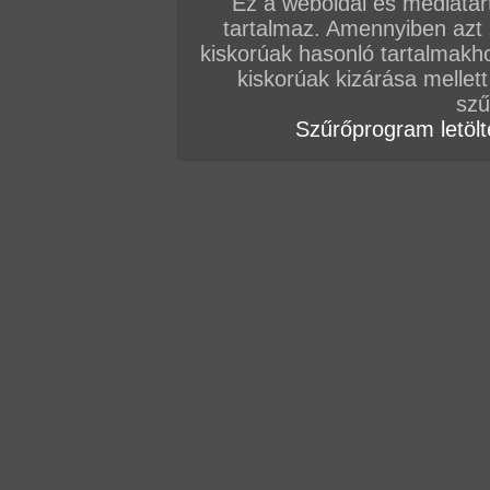
Ez a weboldal és médiatar
tartalmaz. Amennyiben azt
kiskorúak hasonló tartalmakh
kiskorúak kizárása mellett
szű
Szűrőprogram letölté
Összesen: 115 kép
Előző sorozat
Következő sorozat
Véletlenszerű sorozat 