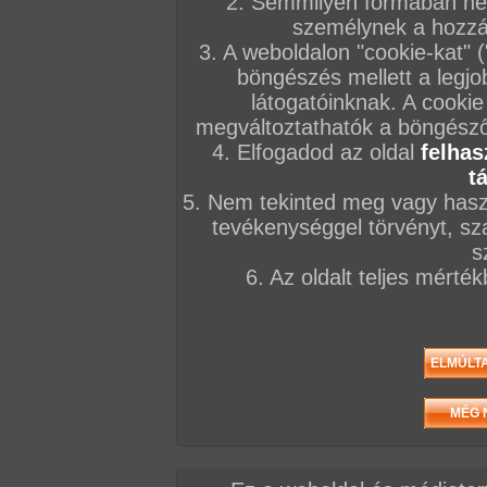
2. Semmilyen formában nem
személynek a hozzáf
3. A weboldalon "cookie-kat" 
böngészés mellett a legjo
látogatóinknak. A cookie
megváltoztathatók a böngésző 
4. Elfogadod az oldal
felhas
t
5. Nem tekinted meg vagy haszn
tevékenységgel törvényt, sza
s
6. Az oldalt teljes mérté