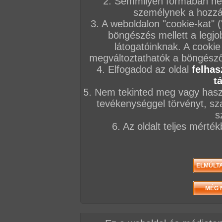
2. Semmilyen formában nem
személynek a hozzáf
3. A weboldalon "cookie-kat" 
böngészés mellett a legjo
látogatóinknak. A cookie
megváltoztathatók a böngésző 
4. Elfogadod az oldal
felhas
t
5. Nem tekinted meg vagy haszn
tevékenységgel törvényt, sza
s
6. Az oldalt teljes mérté
/ oldal, Összesen: 71 kép
Előző sorozat
Következő sorozat
Véletlenszerű sorozat 