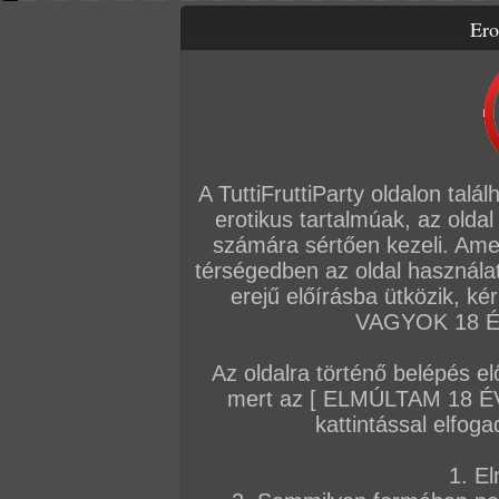
Ero
Letölthető filmek
Videók
Képsorozatok
Amatőr sorozatok
Főoldal
/
Szex
/
Képsorozat (Párok)
/
Winnie természetben fizet
A TuttiFruttiParty oldalon talá
erotikus tartalmúak, az oldal
számára sértően kezeli. Ame
térségedben az oldal használat
erejű előírásba ütközik, k
VAGYOK 18 ÉV
Az oldalra történő belépés el
mert az [ ELMÚLTAM 18 É
kattintással elfoga
1. El