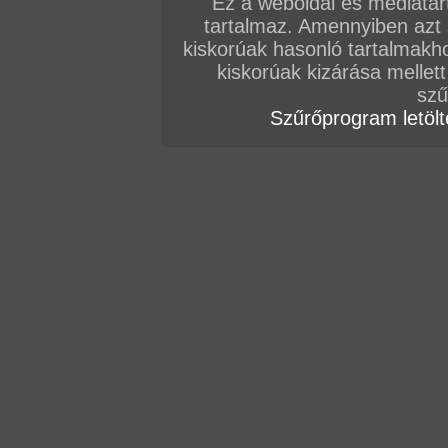
Ez a weboldal és médiatar
tartalmaz. Amennyiben azt
Vissza a sorozatokhoz
kiskorúak hasonló tartalmakh
Hozzászólás írásához be kell jelentkezn
kiskorúak kizárása mellett
szű
Szűrőprogram letölté
AZ EDDIGI HOZZÁSZÓLÁSOK
hozzászólás / oldal
hozzászólás / oldal