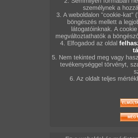
2. Semmilyen formában nem
személynek a hozzáf
3. A weboldalon "cookie-kat" 
böngészés mellett a legjo
látogatóinknak. A cookie
megváltoztathatók a böngésző 
4. Elfogadod az oldal
felhas
t
5. Nem tekinted meg vagy haszn
tevékenységgel törvényt, sza
s
6. Az oldalt teljes mérté
/ oldal, Összesen: 133 kép
Előző sorozat
Következő sorozat
Véletlenszerű sorozat 