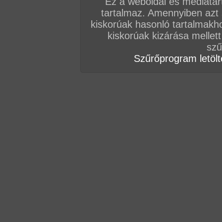
Ez a weboldal és médiatar
tartalmaz. Amennyiben azt
Vissza a sorozatokhoz
kiskorúak hasonló tartalmakh
Hozzászólás írásához be kell jelentkezn
kiskorúak kizárása mellett
szű
Szűrőprogram letölté
AZ EDDIGI HOZZÁSZÓLÁSOK
hozzászólás / oldal
hozzászólás / oldal