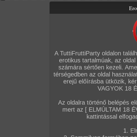
Ero
Letölthető filmek
Videók
Képsorozatok
Amatőr sorozatok
Főoldal
/
Szex
/
Képsorozat (Párok)
/
Különóra Winnie tanárnővel
A TuttiFruttiParty oldalon talá
erotikus tartalmúak, az oldal
számára sértően kezeli. Ame
térségedben az oldal használat
erejű előírásba ütközik, k
VAGYOK 18 ÉV
Az oldalra történő belépés el
mert az [ ELMÚLTAM 18 É
kattintással elfoga
1. El