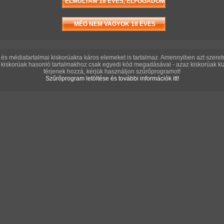
A S
és médiatartalmai kiskorúakra káros elemeket is tartalmaz. Amennyiben azt szere
kiskorúak hasonló tartalmakhoz csak egyedi kód megadásával - azaz kiskorúak kiz
férjenek hozzá, kérjük használjon szűrőprogramot!
Szűrőprogram letöltése és további információk itt!
/ 7 kép
at
Véletlenszerű sorozat ajánló
A B
lás írásához be kell jelentkezned!
GG L