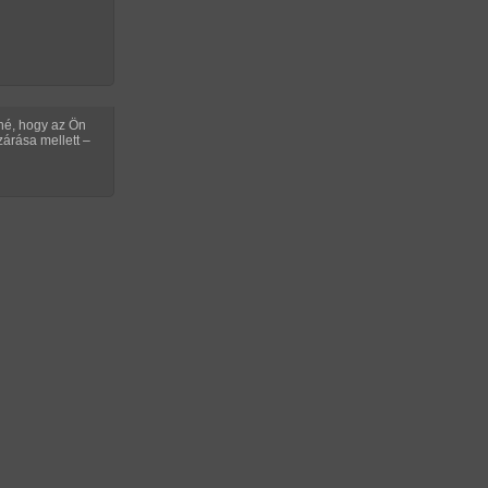
tetszik
OROZAT KÉPEI
tné, hogy az Ön
árása mellett –
EKÜLDŐ TOVÁBBI SOROZATAI
/ 1
IVE MAGYAR ÉLŐ CHAT!