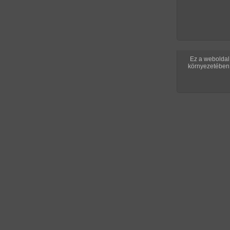
Ez a weboldal 
környezetében 
Összesen: 7 kép
Előző sorozat
Következő soroz
Vissza a sorozatokhoz
Hozzászó