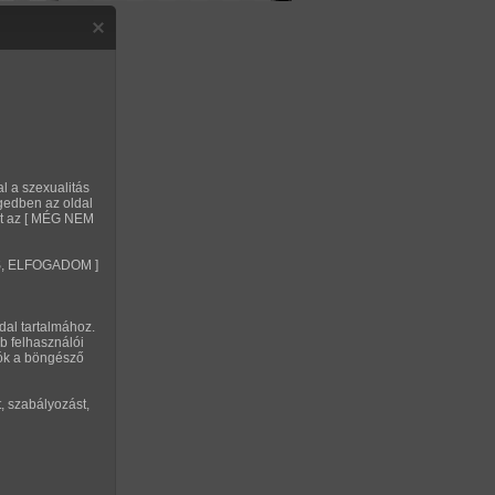
Regisztráció
Belépés
Privát Szex Club
Segítség
OROZAT ADATAI
al a szexualitás
gedben az oldal
2013. február 16. 20:03
replők:
alt az [ MÉG NEM
soap81002
VES, ELFOGADOM ]
rozat kategóriái:
lányok
,
fekete haj
,
normál
dal tartalmához.
,
tenyérbeillő cici
,
kopasz barack
,
fehérneműs
b felhasználói
st
,
puncis/maszti
tók a böngésző
Nagy méretű kép
Kedvencekhez adom
, szabályozást,
ÉKELD A SOROZATOT
kelés:
4.5/5 (8db)
etszik
Nem