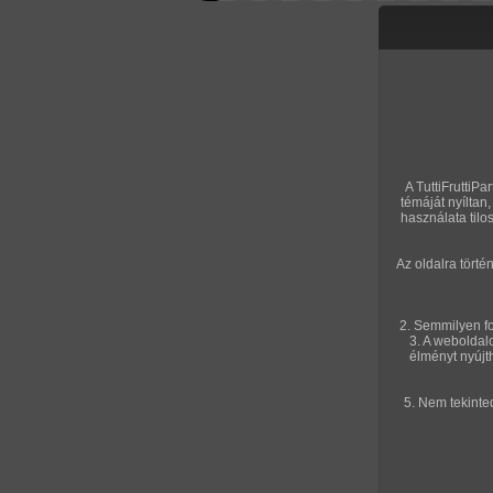
Letölthető filmek
Videók
Képso
Főoldal
/
Igazi amatőrök
/
Képsorozat (Lányok
imádom
A TuttiFruttiPa
témáját nyílta
használata tilo
Az oldalra tört
2. Semmilyen fo
3. A weboldal
élményt nyújt
5. Nem tekinte