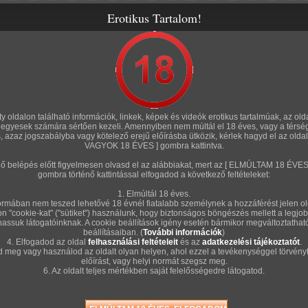
Erotikus Tartalom!
rozatok
Amatőr sorozatok
Fórum
Szexshop
Tölts fel te is!
)
/
A S
/ 7 kép
rty oldalon található információk, linkek, képek és videók erotikus tartalmúak, az old
n, egyesek számára sértően kezeli. Amennyiben nem múltál el 18 éves, vagy a térsé
Sze
s, azaz jogszabályba vagy kötelező erejű előírásba ütközik, kérlek hagyd el az old
VAGYOK 18 ÉVES ] gombra kattintva.
énő belépés előtt figyelmesen olvasd el az alábbiakat, mert az [ ELMÚLTAM 18 É
"..."
gombra történő kattintással elfogadod a következő feltételeket:
A so
1. Elmúltál 18 éves.
rmában nem teszed lehetővé 18 évnél fiatalabb személynek a hozzáférést jelen ol
alkat
on "cookie-kat" ("sütiket") használunk, hogy biztonságos böngészés mellett a legjob
,
fau
hassuk látogatóinknak. A cookie beállítások igény esetén bármikor megváltoztatha
beállításaiban. (
További információk
)
4. Elfogadod az oldal
felhasználási feltételeit
és az
adatkezelési tájékoztatót
.
d meg vagy használod az oldalt olyan helyen, ahol ezzel a tevékenységgel törvényt
ÉRT
előírást, vagy helyi normát szegsz meg.
6. Az oldalt teljes mértékben saját felelősségedre látogatod.
Érté
T