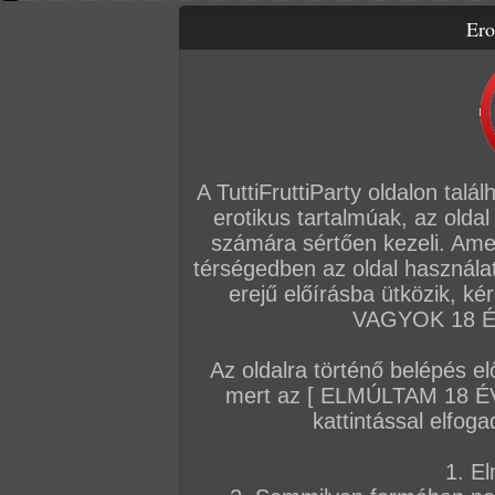
Ero
Letölthető filmek
Videók
Képsorozatok
Amatőr sorozatok
Főoldal
/
Szex
/
Képsorozat (Lányok)
/
Amanda és Sabrina
A TuttiFruttiParty oldalon talá
erotikus tartalmúak, az oldal
számára sértően kezeli. Ame
térségedben az oldal használat
erejű előírásba ütközik, k
VAGYOK 18 ÉV
Az oldalra történő belépés el
mert az [ ELMÚLTAM 18 É
kattintással elfoga
1. El