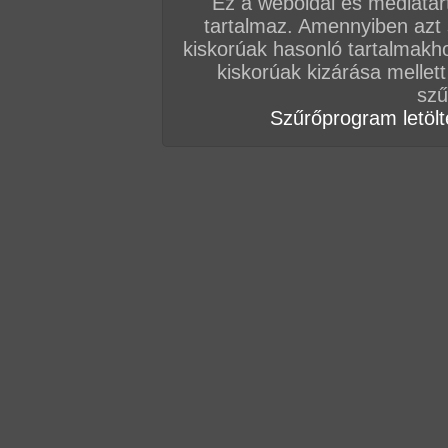
Ez a weboldal és médiatar
tartalmaz. Amennyiben azt
Vissza a sorozatokhoz
kiskorúak hasonló tartalmakh
Hozzászólás írásához be kell jelentkezn
kiskorúak kizárása mellett
szű
Szűrőprogram letölté
AZ EDDIGI HOZZÁSZÓLÁSOK
hozzászólás / oldal
hozzászólás / oldal