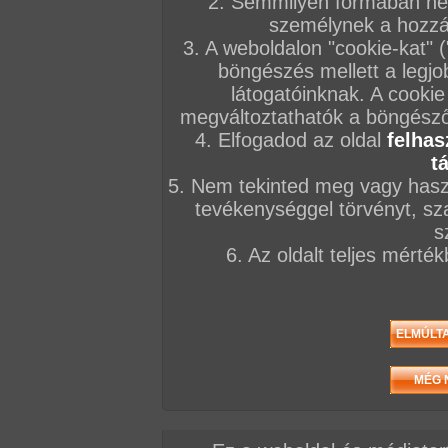
2. Semmilyen formában nem
személynek a hozzáf
3. A weboldalon "cookie-kat" 
böngészés mellett a legjo
látogatóinknak. A cookie
megváltoztathatók a böngésző 
4. Elfogadod az oldal
felhas
t
5. Nem tekinted meg vagy haszn
tevékenységgel törvényt, sza
s
6. Az oldalt teljes mérté
/ oldal, Összesen: 95 kép
Előző sorozat
Következő sorozat
Véletlenszerű sorozat 