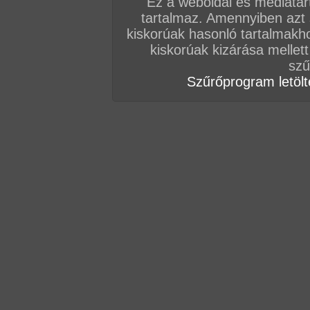
Ez a weboldal és médiatar
tartalmaz. Amennyiben azt
Vissza a sorozatokhoz
kiskorúak hasonló tartalmakh
Hozzászólás írásához be kell jelentkezn
kiskorúak kizárása mellett
szű
Szűrőprogram letölté
AZ EDDIGI HOZZÁSZÓLÁSOK
hozzászólás / oldal
hozzászólás / oldal