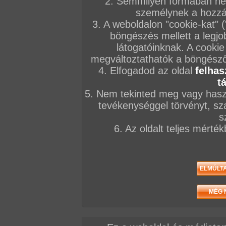
2. Semmilyen formában nem
személynek a hozzáf
3. A weboldalon "cookie-kat" 
böngészés mellett a legjo
látogatóinknak. A cookie
megváltoztathatók a böngésző 
4. Elfogadod az oldal
felhas
t
5. Nem tekinted meg vagy haszn
tevékenységgel törvényt, sza
s
6. Az oldalt teljes mérté
/ oldal, Összesen: 97 kép
Előző sorozat
Következő sorozat
Véletlenszerű sorozat 