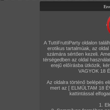
Ero
Letölthető filmek
Videók
Képsorozatok
Amatőr sorozatok
Főoldal
/
Szex
/
Képsorozat (Párok)
/
Cicis Ildit meglocsolják
A TuttiFruttiParty oldalon talá
erotikus tartalmúak, az oldal
számára sértően kezeli. Ame
térségedben az oldal használat
erejű előírásba ütközik, k
VAGYOK 18 ÉV
Az oldalra történő belépés el
mert az [ ELMÚLTAM 18 É
kattintással elfoga
1. El