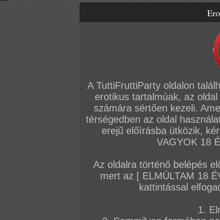
Ero
Letölthető filmek
Videók
Képsorozatok
Amatőr sorozatok
Főoldal
/
TV
/
Különóra Winnie tanárnővel
A TuttiFruttiParty oldalon talá
erotikus tartalmúak, az oldal
számára sértően kezeli. Ame
térségedben az oldal használat
erejű előírásba ütközik, k
VAGYOK 18 ÉV
Az oldalra történő belépés el
mert az [ ELMÚLTAM 18 É
kattintással elfoga
1. El