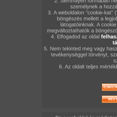
2. Semmilyen formában nem
személynek a hozzáf
3. A weboldalon "cookie-kat" 
böngészés mellett a legjo
látogatóinknak. A cookie
megváltoztathatók a böngésző 
4. Elfogadod az oldal
felhas
t
5. Nem tekinted meg vagy haszn
tevékenységgel törvényt, sza
s
6. Az oldalt teljes mérté
Elöző videó
Következő videó
Mások most ezt nézik
Vissza a videókhoz