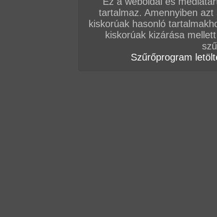
Ez a weboldal és médiatar
tartalmaz. Amennyiben azt
kiskorúak hasonló tartalmakh
kiskorúak kizárása mellett
Vissza a videókhoz
szű
Szűrőprogram letölté
MÁSOK EZEKET NÉZIK
Dugás a motoros szánon
15:04 perc
2018. február 21.
Videó kategóriái:
tini
,
szőrös muff
,
orál
,
párok
,
hardcore
,
szabadban-termés
Szereplők:
Myra*
Puncicák rúdra csavarodva
16:48 perc
2021. október