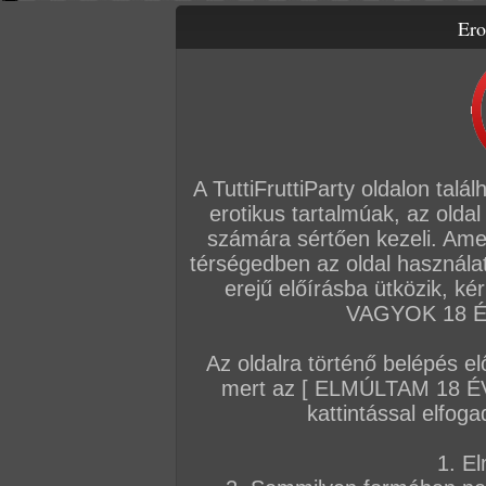
Ero
Letölthető filmek
Videók
Képsorozatok
Amatőr sorozatok
Főoldal
/
TV
/
Mélytorok a Balatonon
A TuttiFruttiParty oldalon talá
erotikus tartalmúak, az oldal
számára sértően kezeli. Ame
térségedben az oldal használat
erejű előírásba ütközik, k
VAGYOK 18 ÉV
Az oldalra történő belépés el
mert az [ ELMÚLTAM 18 É
kattintással elfoga
1. El