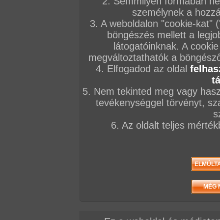
2. Semmilyen formában nem
személynek a hozzáf
3. A weboldalon "cookie-kat" 
böngészés mellett a legjo
látogatóinknak. A cookie
megváltoztathatók a böngésző 
4. Elfogadod az oldal
felhas
t
5. Nem tekinted meg vagy haszn
tevékenységgel törvényt, sza
s
6. Az oldalt teljes mérté
Elöző videó
Következő videó
Mások most ezt nézik