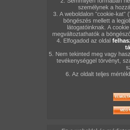
2. Semmilyen formában nem
személynek a hozzáf
3. A weboldalon "cookie-kat" 
böngészés mellett a legjo
látogatóinknak. A cookie
megváltoztathatók a böngésző 
4. Elfogadod az oldal
felhas
t
5. Nem tekinted meg vagy haszn
tevékenységgel törvényt, sza
s
6. Az oldalt teljes mérté
Elöző videó
Következő videó
Mások most ezt nézik