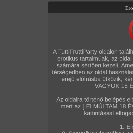
Ero
Letölthető filmek
Videók
Képsorozatok
Amatőr sorozatok
Főoldal
/
TV
/
Márti néni bepasizott
A TuttiFruttiParty oldalon talá
erotikus tartalmúak, az oldal
számára sértően kezeli. Ame
térségedben az oldal használat
erejű előírásba ütközik, k
VAGYOK 18 ÉV
Az oldalra történő belépés el
mert az [ ELMÚLTAM 18 É
kattintással elfoga
1. El