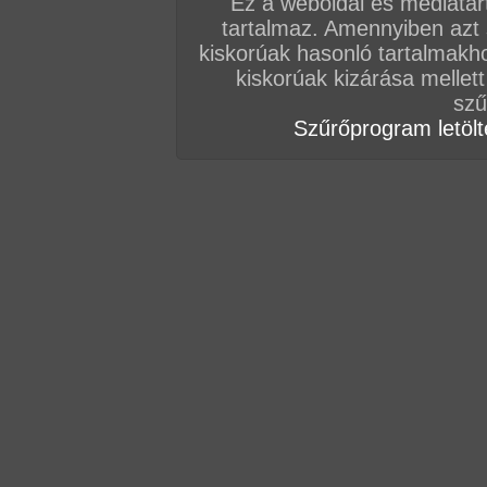
Ez a weboldal és médiatar
tartalmaz. Amennyiben azt
kiskorúak hasonló tartalmakh
kiskorúak kizárása mellett
Vissza a videókhoz
szű
Szűrőprogram letölté
MÁSOK EZEKET NÉZIK
Csöcsi anyuka rajong a duplacsokiért
20:54 perc
Videó kategóriái:
öreg picsák
,
nagy mell
,
szőrös muff
,
testre élvezés
,
szájba 
harisnyás
,
fehérneműs
,
orál
,
gruppen
,
hardcore
Privát Gang-Bang Party: Nagymellű nővérkék ak
október 05.