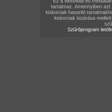
Ez a weboldal és médiatar
Vissza a sorozatokhoz
tartalmaz. Amennyiben azt
kiskorúak hasonló tartalmakh
Hozzászólás írásához be kell jelentkezn
kiskorúak kizárása mellett
szű
AZ EDDIGI HOZZÁSZÓLÁSOK
Szűrőprogram letölté
hozzászólás / oldal
hozzászólás / oldal