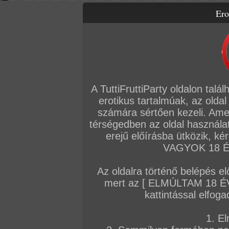
Ero
Letölthető filmek
Videók
Képsorozatok
Amatőr sorozatok
Főoldal
/
Igazi amatőrök
/
Képsorozat (Párok)
/
Formás punci
A TuttiFruttiParty oldalon talá
erotikus tartalmúak, az oldal
számára sértően kezeli. Ame
térségedben az oldal használat
erejű előírásba ütközik, k
VAGYOK 18 ÉV
Az oldalra történő belépés el
mert az [ ELMÚLTAM 18 É
kattintással elfoga
1. El