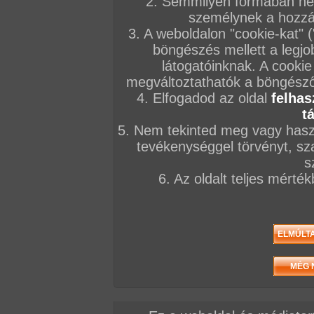
2. Semmilyen formában nem
személynek a hozzáf
3. A weboldalon "cookie-kat" 
böngészés mellett a legjo
látogatóinknak. A cookie
megváltoztathatók a böngésző 
4. Elfogadod az oldal
felhas
t
5. Nem tekinted meg vagy haszn
tevékenységgel törvényt, sza
s
6. Az oldalt teljes mérté
Összesen: 6 kép
Előző sorozat
Következő sorozat
Véletlenszerű sorozat 