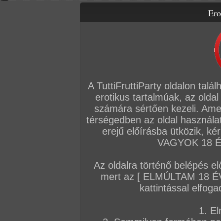
Ero
Letölthető filmek
Videók
Képsorozatok
Amatőr sorozatok
Főoldal
/
Igazi amatőrök
/
Képsorozat (Párok)
/
Formás punci
A TuttiFruttiParty oldalon talá
erotikus tartalmúak, az oldal
számára sértően kezeli. Ame
térségedben az oldal használat
erejű előírásba ütközik, k
VAGYOK 18 ÉV
Az oldalra történő belépés el
mert az [ ELMÚLTAM 18 É
kattintással elfoga
1. El