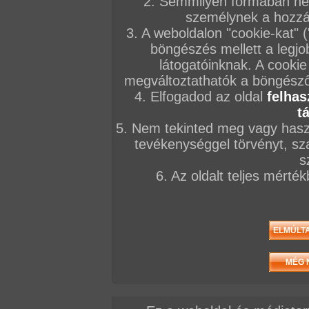
2. Semmilyen formában nem
személynek a hozzáf
3. A weboldalon "cookie-kat" 
böngészés mellett a legjo
látogatóinknak. A cookie
/ oldal, Összesen: 6 kép
megváltoztathatók a böngésző 
4. Elfogadod az oldal
felhas
t
5. Nem tekinted meg vagy haszn
Előző sorozat
Következő sorozat
Véletlenszerű sorozat 
tevékenységgel törvényt, sza
s
6. Az oldalt teljes mérté
Vissza a sorozatokhoz
Hozzászólás írásához be kell jelentkezn
AZ EDDIGI HOZZÁSZÓLÁSOK
hozzászólás / oldal