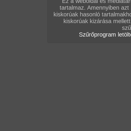
Ez a weboldal és médiatar
tartalmaz. Amennyiben azt
kiskorúak hasonló tartalmakh
hozzászólás / oldal
kiskorúak kizárása mellett
szű
Szűrőprogram letölté