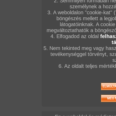
2. Semmilyen formában nem
személynek a hozzáf
3. A weboldalon "cookie-kat" 
böngészés mellett a legjo
látogatóinknak. A cookie
megváltoztathatók a böngésző 
4. Elfogadod az oldal
felhas
t
5. Nem tekinted meg vagy haszn
tevékenységgel törvényt, sza
s
6. Az oldalt teljes mérté
/ oldal, Összesen: 13 kép
Előző sorozat
Következő sorozat
Véletlenszerű sorozat 