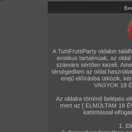
Ero
Letölthető filmek
Videók
Képsorozatok
Amatőr sorozatok
Főoldal
/
Igazi amatőrök
/
Képsorozat (Párok)
/
egy kis ízelítő belőlünk
A TuttiFruttiParty oldalon talá
erotikus tartalmúak, az oldal
számára sértően kezeli. Ame
térségedben az oldal használat
erejű előírásba ütközik, k
VAGYOK 18 ÉV
Az oldalra történő belépés el
mert az [ ELMÚLTAM 18 É
kattintással elfoga
1. El