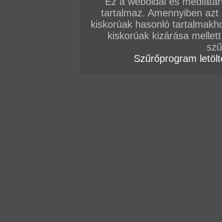
Ez a weboldal és médiatar
tartalmaz. Amennyiben azt
Vissza a sorozatokhoz
kiskorúak hasonló tartalmakh
Hozzászólás írásához be kell jelentkezn
kiskorúak kizárása mellett
szű
Szűrőprogram letölté
AZ EDDIGI HOZZÁSZÓLÁSOK
hozzászólás / oldal
hozzászólás / oldal