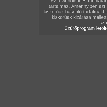
Ez a weboldal és médiatar
tartalmaz. Amennyiben azt
Vissza a sorozatokhoz
kiskorúak hasonló tartalmakh
Hozzászólás írásához be kell jelentkezn
kiskorúak kizárása mellett
szű
Szűrőprogram letölté
AZ EDDIGI HOZZÁSZÓLÁSOK
hozzászólás / oldal
hozzászólás / oldal