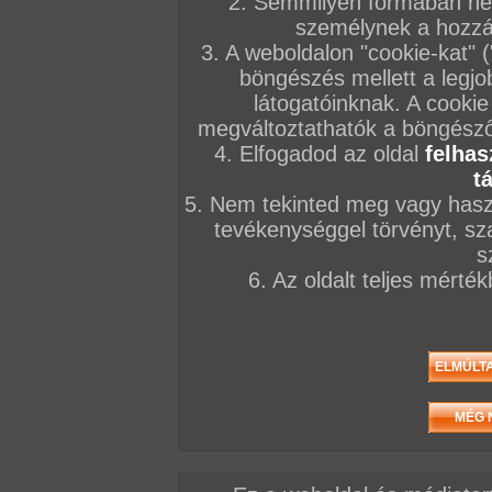
2. Semmilyen formában nem
személynek a hozzáf
3. A weboldalon "cookie-kat" 
böngészés mellett a legjo
látogatóinknak. A cookie
megváltoztathatók a böngésző 
4. Elfogadod az oldal
felhas
t
5. Nem tekinted meg vagy haszn
tevékenységgel törvényt, sza
s
6. Az oldalt teljes mérté
/ oldal, Összesen: 192 kép
Előző sorozat
Következő sorozat
Véletlenszerű sorozat 