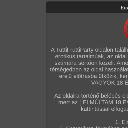
Ero
Letölthető filmek
Videók
Képsorozatok
Amatőr sorozatok
Főoldal
/
Szex
/
Képsorozat (Lányok)
/
Tini leszboszik
A TuttiFruttiParty oldalon talá
erotikus tartalmúak, az oldal
számára sértően kezeli. Ame
térségedben az oldal használat
erejű előírásba ütközik, k
VAGYOK 18 ÉV
Az oldalra történő belépés el
mert az [ ELMÚLTAM 18 É
kattintással elfoga
1. El