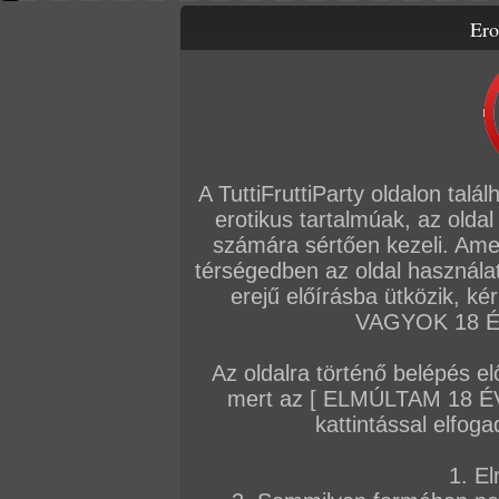
Ero
Letölthető filmek
Videók
Képsorozatok
Amatőr sorozatok
Főoldal
/
Igazi amatőrök
/
Képsorozat (Párok)
/
az utolsó
A TuttiFruttiParty oldalon talá
erotikus tartalmúak, az oldal
számára sértően kezeli. Ame
térségedben az oldal használat
erejű előírásba ütközik, k
VAGYOK 18 ÉV
Az oldalra történő belépés el
mert az [ ELMÚLTAM 18 É
kattintással elfoga
1. El