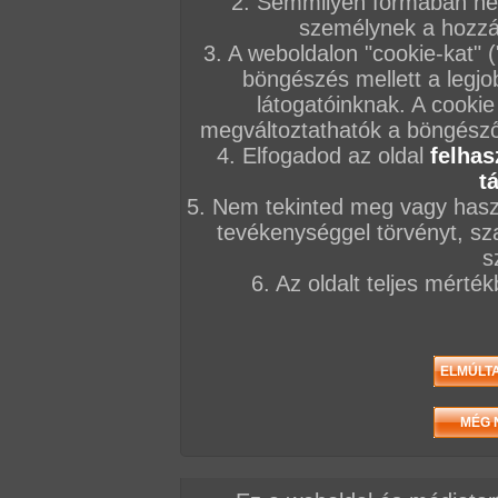
2. Semmilyen formában nem
személynek a hozzáf
3. A weboldalon "cookie-kat" 
böngészés mellett a legjo
látogatóinknak. A cookie
megváltoztathatók a böngésző 
4. Elfogadod az oldal
felhas
t
5. Nem tekinted meg vagy haszn
tevékenységgel törvényt, sza
s
6. Az oldalt teljes mérté
/ oldal, Összesen: 14 kép
Előző sorozat
Következő sorozat
Véletlenszerű sorozat 