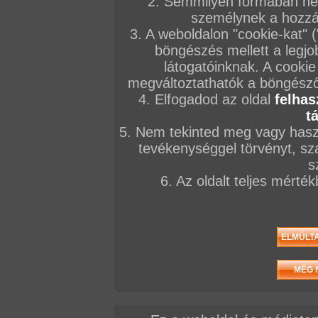
2. Semmilyen formában nem
személynek a hozzáf
3. A weboldalon "cookie-kat" 
böngészés mellett a legjo
látogatóinknak. A cookie
megváltoztathatók a böngésző 
4. Elfogadod az oldal
felhas
t
5. Nem tekinted meg vagy haszn
tevékenységgel törvényt, sza
s
6. Az oldalt teljes mérté
/ oldal, Összesen: 22 kép
Előző sorozat
Következő sorozat
Véletlenszerű sorozat 