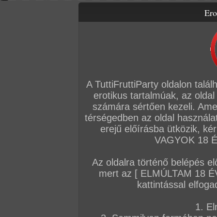
Ero
Letölthető filmek
Videók
Képsorozatok
Amatőr sorozatok
Főoldal
/
Szex
/
Képsorozat (Párok)
/
Mélytorok a Balatonon
A TuttiFruttiParty oldalon talá
erotikus tartalmúak, az oldal
számára sértően kezeli. Ame
térségedben az oldal használat
erejű előírásba ütközik, k
VAGYOK 18 ÉV
Az oldalra történő belépés el
mert az [ ELMÚLTAM 18 É
kattintással elfoga
1. El