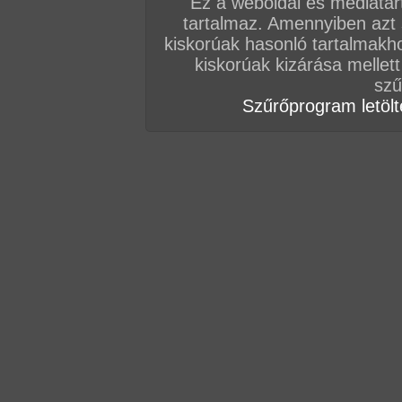
Ez a weboldal és médiatar
tartalmaz. Amennyiben azt
Vissza a sorozatokhoz
kiskorúak hasonló tartalmakh
Hozzászólás írásához be kell jelentkezn
kiskorúak kizárása mellett
szű
Szűrőprogram letölté
AZ EDDIGI HOZZÁSZÓLÁSOK
hozzászólás / oldal
hozzászólás / oldal