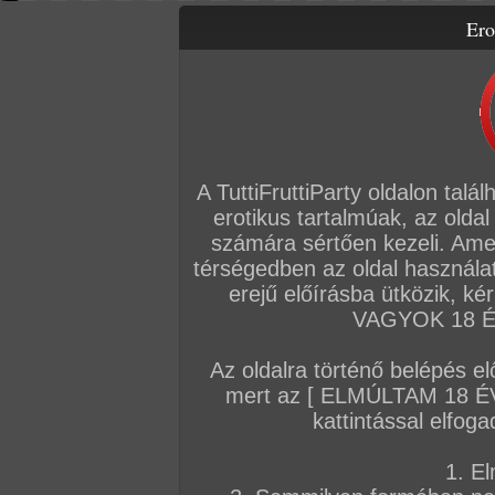
Ero
Letölthető filmek
Videók
Képsorozatok
Amatőr sorozatok
Főoldal
/
Szex
/
Képsorozat (Párok)
/
Ó, azok a lábikók!
A TuttiFruttiParty oldalon talá
erotikus tartalmúak, az oldal
számára sértően kezeli. Ame
térségedben az oldal használat
erejű előírásba ütközik, k
VAGYOK 18 ÉV
Az oldalra történő belépés el
mert az [ ELMÚLTAM 18 É
kattintással elfoga
1. El