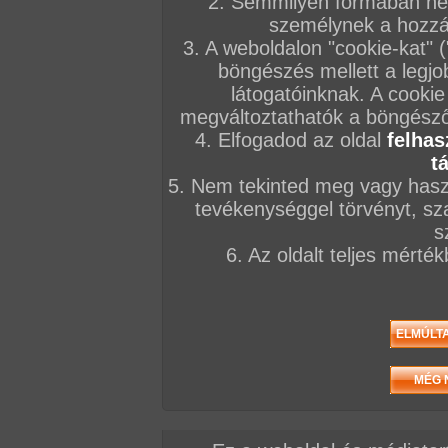
2. Semmilyen formában nem
személynek a hozzáf
3. A weboldalon "cookie-kat" 
böngészés mellett a legjo
látogatóinknak. A cookie
megváltoztathatók a böngésző 
4. Elfogadod az oldal
felhas
t
5. Nem tekinted meg vagy haszn
tevékenységgel törvényt, sza
s
6. Az oldalt teljes mérté
/ oldal, Összesen: 34 kép
Előző sorozat
Következő sorozat
Véletlenszerű sorozat 