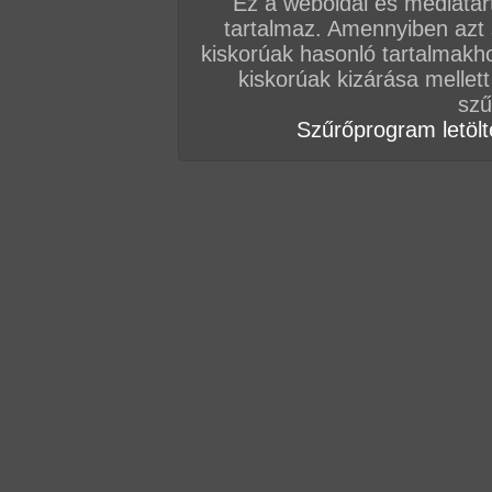
Ez a weboldal és médiatar
tartalmaz. Amennyiben azt
Vissza a sorozatokhoz
kiskorúak hasonló tartalmakh
Hozzászólás írásához be kell jelentkezn
kiskorúak kizárása mellett
szű
Szűrőprogram letölté
AZ EDDIGI HOZZÁSZÓLÁSOK
hozzászólás / oldal
hozzászólás / oldal