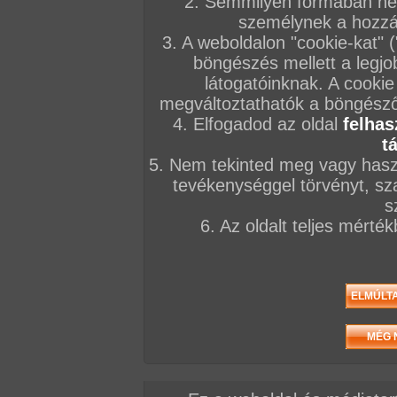
2. Semmilyen formában nem
személynek a hozzáf
3. A weboldalon "cookie-kat" 
böngészés mellett a legjo
látogatóinknak. A cookie
megváltoztathatók a böngésző 
4. Elfogadod az oldal
felhas
t
5. Nem tekinted meg vagy haszn
tevékenységgel törvényt, sza
s
6. Az oldalt teljes mérté
/ oldal, Összesen: 18 kép
Előző sorozat
Következő sorozat
Véletlenszerű sorozat 