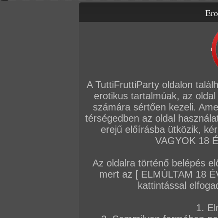
Ero
Letölthető filmek
Videók
Képsorozatok
Amatőr sorozatok
Főoldal
/
Igazi amatőrök
/
Képsorozat (Lányok)
/
Női test Fenék
A TuttiFruttiParty oldalon talá
erotikus tartalmúak, az oldal
számára sértően kezeli. Ame
térségedben az oldal használat
erejű előírásba ütközik, k
VAGYOK 18 ÉV
Az oldalra történő belépés el
mert az [ ELMÚLTAM 18 É
kattintással elfoga
1. El