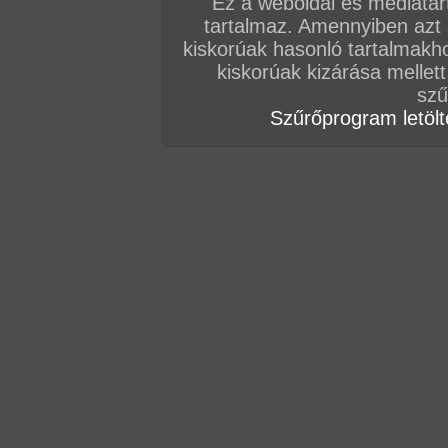
Ez a weboldal és médiatar
tartalmaz. Amennyiben azt
Vissza a sorozatokhoz
kiskorúak hasonló tartalmakh
Hozzászólás írásához be kell jelentkezn
kiskorúak kizárása mellett
szű
Szűrőprogram letölté
AZ EDDIGI HOZZÁSZÓLÁSOK
hozzászólás / oldal
hozzászólás / oldal