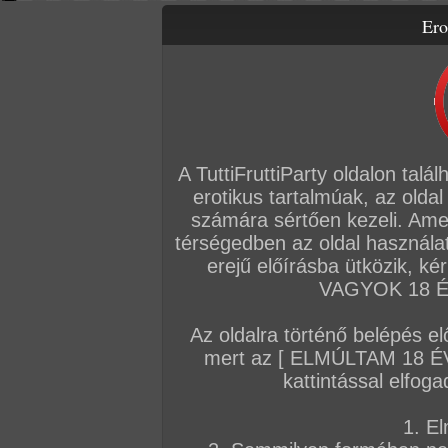
Ero
Letölthető filmek
Videók
Képsorozatok
Amatőr sorozatok
Főoldal
/
Igazi amatőrök
/
Képsorozat (Párok)
/
Dörzsőlés izgatás
A TuttiFruttiParty oldalon talá
erotikus tartalmúak, az oldal
számára sértően kezeli. Ame
térségedben az oldal használat
erejű előírásba ütközik, k
VAGYOK 18 ÉV
Az oldalra történő belépés el
mert az [ ELMÚLTAM 18 É
kattintással elfoga
1. El