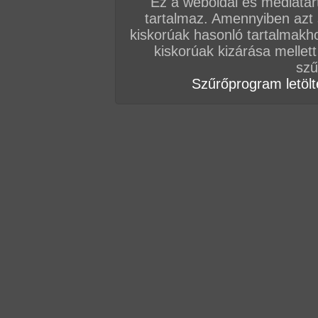
Ez a weboldal és médiatar
tartalmaz. Amennyiben azt
Vissza a sorozatokhoz
kiskorúak hasonló tartalmakh
Hozzászólás írásához be kell jelentkezn
kiskorúak kizárása mellett
szű
Szűrőprogram letölté
AZ EDDIGI HOZZÁSZÓLÁSOK
hozzászólás / oldal
fafafafafa
Jó szoros picsa
hozzászólás / oldal