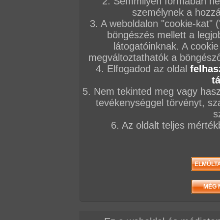
2. Semmilyen formában nem
személynek a hozzáf
3. A weboldalon "cookie-kat" 
böngészés mellett a legjo
látogatóinknak. A cookie
megváltoztathatók a böngésző 
4. Elfogadod az oldal
felhas
t
5. Nem tekinted meg vagy haszn
tevékenységgel törvényt, sza
s
6. Az oldalt teljes mérté
/ oldal, Összesen: 72 kép
Előző sorozat
Következő sorozat
Véletlenszerű sorozat 