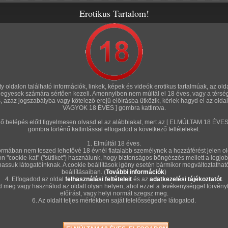
Erotikus Tartalom!
rozatok
Amatőr sorozatok
Fórum
Szexshop
Tölts fel te is!
A S
/ 6 oldal
rty oldalon található információk, linkek, képek és videók erotikus tartalmúak, az old
n, egyesek számára sértően kezeli. Amennyiben nem múltál el 18 éves, vagy a térsé
Sze
s, azaz jogszabályba vagy kötelező erejű előírásba ütközik, kérlek hagyd el az old
VAGYOK 18 ÉVES ] gombra kattintva.
énő belépés előtt figyelmesen olvasd el az alábbiakat, mert az [ ELMÚLTAM 18 É
"Kí
gombra történő kattintással elfogadod a következő feltételeket:
akka
1. Elmúltál 18 éves.
"
rmában nem teszed lehetővé 18 évnél fiatalabb személynek a hozzáférést jelen ol
on "cookie-kat" ("sütiket") használunk, hogy biztonságos böngészés mellett a legjob
A so
hassuk látogatóinknak. A cookie beállítások igény esetén bármikor megváltoztatha
beállításaiban. (
További információk
)
4. Elfogadod az oldal
felhasználási feltételeit
és az
adatkezelési tájékoztatót
.
d meg vagy használod az oldalt olyan helyen, ahol ezzel a tevékenységgel törvényt
előírást, vagy helyi normát szegsz meg.
ÉRT
6. Az oldalt teljes mértékben saját felelősségedre látogatod.
Érté