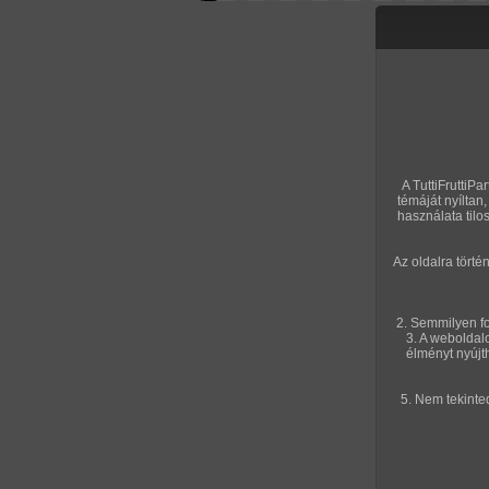
Letölthető filmek
Videók
Képso
Főoldal
/
Igazi amatőrök
/
Képsorozat (Párok)
/
Lovaglás éjszaka
A TuttiFruttiPa
témáját nyílta
használata tilo
Az oldalra tört
2. Semmilyen fo
3. A weboldal
élményt nyújt
5. Nem tekinte