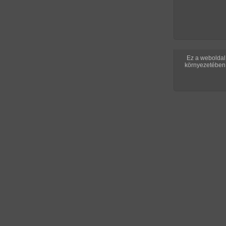
Ez a weboldal 
környezetében 
/ oldal, Összesen: 72 kép
Előző sorozat
Következő soroz