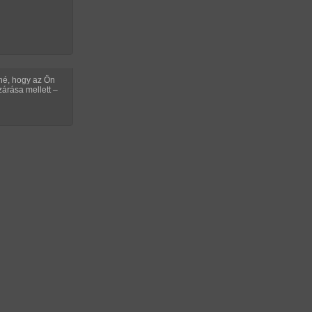
etszik
Nem
tetszik
EKÜLDŐ TOVÁBBI SOROZATAI
tné, hogy az Ön
árása mellett –
/ 7
IVE MAGYAR ÉLŐ CHAT!