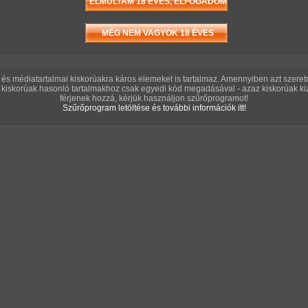
T
A B
és médiatartalmai kiskorúakra káros elemeket is tartalmaz. Amennyiben azt szere
kiskorúak hasonló tartalmakhoz csak egyedi kód megadásával - azaz kiskorúak kiz
férjenek hozzá, kérjük használjon szűrőprogramot!
Szűrőprogram letöltése és további információk itt!
GG L
/ 6 oldal
at
Véletlenszerű sorozat ajánló