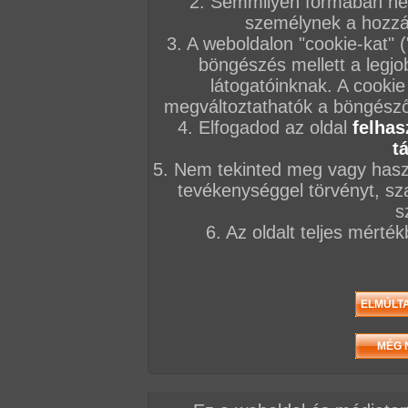
2. Semmilyen formában nem
személynek a hozzáf
3. A weboldalon "cookie-kat" 
böngészés mellett a legjo
látogatóinknak. A cookie
/ oldal, Összesen: 5 kép
megváltoztathatók a böngésző 
4. Elfogadod az oldal
felhas
t
5. Nem tekinted meg vagy haszn
Előző sorozat
Következő sorozat
Véletlenszerű sorozat 
tevékenységgel törvényt, sza
s
6. Az oldalt teljes mérté
Vissza a sorozatokhoz
Hozzászólás írásához be kell jelentkezn
AZ EDDIGI HOZZÁSZÓLÁSOK
hozzászólás / oldal