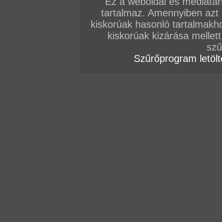
Ez a weboldal és médiatar
tartalmaz. Amennyiben azt
kiskorúak hasonló tartalmakh
VIP
Kolo98
kiskorúak kizárása mellett
Videó van vagy lesz esetleg?
szű
Szűrőprogram letölté
VIP
Kolo98
Videó van vagy lesz esetleg?
hozzászólás / oldal