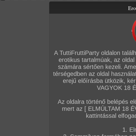
Ero
Letölthető filmek
Videók
Képsorozatok
Amatőr sorozatok
Főoldal
/
Igazi amatőrök
/
Képsorozat (Párok)
/
Esti cumizás:)
A TuttiFruttiParty oldalon talá
erotikus tartalmúak, az oldal
számára sértően kezeli. Ame
térségedben az oldal használat
erejű előírásba ütközik, k
VAGYOK 18 ÉV
Az oldalra történő belépés el
mert az [ ELMÚLTAM 18 É
kattintással elfoga
1. El