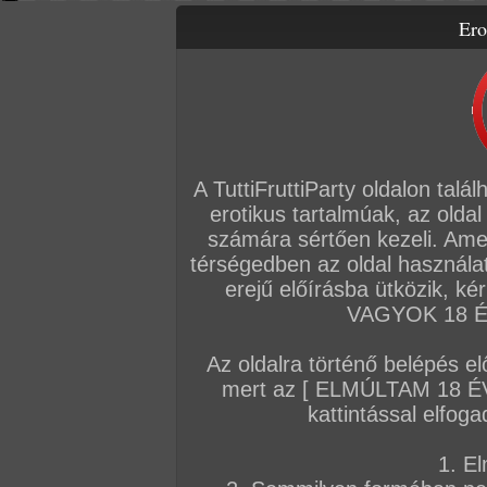
Ero
Letölthető filmek
Videók
Képsorozatok
Amatőr sorozatok
Főoldal
/
Szex
/
Képsorozat (Lányok)
/
Pucsító vadmacska
A TuttiFruttiParty oldalon talá
erotikus tartalmúak, az oldal
számára sértően kezeli. Ame
térségedben az oldal használat
erejű előírásba ütközik, k
VAGYOK 18 ÉV
Az oldalra történő belépés el
mert az [ ELMÚLTAM 18 É
kattintással elfoga
1. El