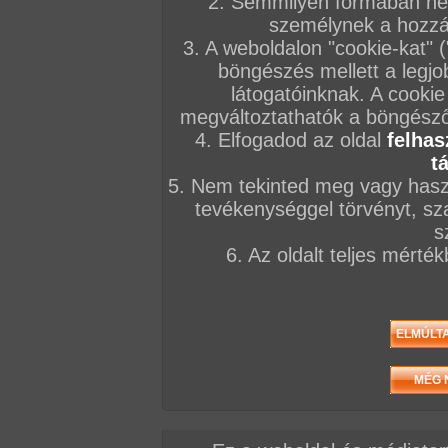
2. Semmilyen formában nem
személynek a hozzáf
3. A weboldalon "cookie-kat" 
böngészés mellett a legjo
látogatóinknak. A cookie
megváltoztathatók a böngésző 
4. Elfogadod az oldal
felhas
t
5. Nem tekinted meg vagy haszn
tevékenységgel törvényt, sza
Összesen: 162 kép
s
6. Az oldalt teljes mérté
Előző sorozat
Következő sorozat
Véletlenszerű sorozat 
Vissza a sorozatokhoz
Hozzászólás írásához be kell jelentkezn