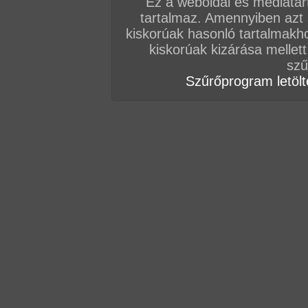
Ez a weboldal és médiatar
tartalmaz. Amennyiben azt
AZ EDDIGI HOZZÁSZÓLÁSOK
kiskorúak hasonló tartalmakh
kiskorúak kizárása mellett
hozzászólás / oldal
szű
Szűrőprogram letölté
hozzászólás / oldal