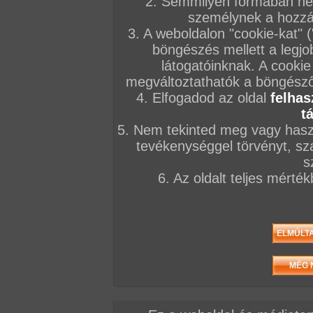
2. Semmilyen formában nem
személynek a hozzáf
3. A weboldalon "cookie-kat" 
böngészés mellett a legjo
látogatóinknak. A cookie
megváltoztathatók a böngésző 
4. Elfogadod az oldal
felhas
t
5. Nem tekinted meg vagy haszn
tevékenységgel törvényt, sza
s
6. Az oldalt teljes mérté
/ oldal, Összesen: 146 kép
Előző sorozat
Következő sorozat
Véletlenszerű sorozat 