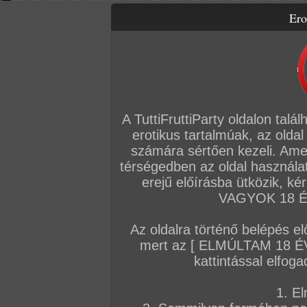
Ero
Letölthető filmek
Videók
Képsorozatok
Amatőr sorozatok
Főoldal
/
Szex
/
Képsorozat (Párok)
/
Szöszi csodás lábmunkája
A TuttiFruttiParty oldalon talá
erotikus tartalmúak, az oldal
számára sértően kezeli. Ame
térségedben az oldal használat
erejű előírásba ütközik, k
VAGYOK 18 ÉV
Az oldalra történő belépés el
mert az [ ELMÚLTAM 18 É
kattintással elfoga
1. El