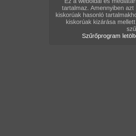
Ez a weboldal és médiatar
tartalmaz. Amennyiben azt
Vissza a sorozatokhoz
kiskorúak hasonló tartalmakh
Hozzászólás írásához be kell jelentkezn
kiskorúak kizárása mellett
szű
Szűrőprogram letölté
AZ EDDIGI HOZZÁSZÓLÁSOK
hozzászólás / oldal
hozzászólás / oldal