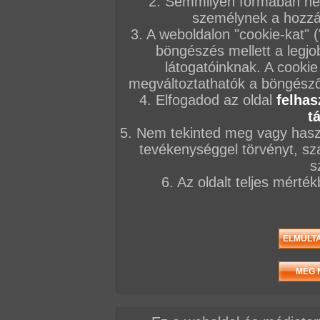
2. Semmilyen formában nem
személynek a hozzáf
3. A weboldalon "cookie-kat" 
böngészés mellett a legjo
látogatóinknak. A cookie
megváltoztathatók a böngésző 
4. Elfogadod az oldal
felhas
t
5. Nem tekinted meg vagy haszn
tevékenységgel törvényt, sza
s
6. Az oldalt teljes mérté
/ oldal, Összesen: 95 kép
Előző sorozat
Következő sorozat
Véletlenszerű sorozat 