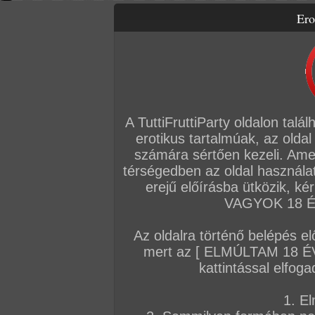
Ero
Letölthető filmek
Videók
Képsorozatok
Amatőr sorozatok
Főoldal
/
Szex
/
Képsorozat (Lányok)
/
Lefürdött...
A TuttiFruttiParty oldalon talá
erotikus tartalmúak, az oldal
számára sértően kezeli. Ame
térségedben az oldal használat
erejű előírásba ütközik, k
VAGYOK 18 ÉV
Az oldalra történő belépés el
mert az [ ELMÚLTAM 18 É
kattintással elfoga
1. El