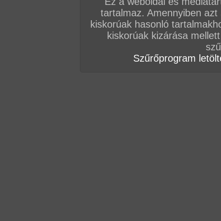
Ez a weboldal és médiatar
tartalmaz. Amennyiben azt
Vissza a sorozatokhoz
kiskorúak hasonló tartalmakh
Hozzászólás írásához be kell jelentkezn
kiskorúak kizárása mellett
szű
Szűrőprogram letölté
AZ EDDIGI HOZZÁSZÓLÁSOK
hozzászólás / oldal
hozzászólás / oldal