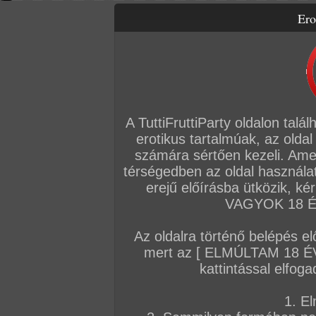
Ero
Letölthető filmek
Videók
Képsorozatok
Amatőr sorozatok
Főoldal
/
Szex
/
Képsorozat (Lányok)
/
Fagyos napokra...
A TuttiFruttiParty oldalon talá
erotikus tartalmúak, az oldal
számára sértően kezeli. Ame
térségedben az oldal használat
erejű előírásba ütközik, k
VAGYOK 18 ÉV
Az oldalra történő belépés el
mert az [ ELMÚLTAM 18 É
kattintással elfoga
1. El