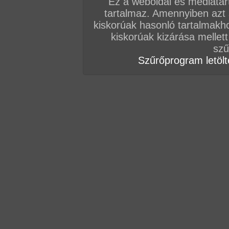
Ez a weboldal és médiatar
tartalmaz. Amennyiben azt
kiskorúak hasonló tartalmakh
kiskorúak kizárása mellett
szű
Szűrőprogram letölté
Összesen: 80 kép
Előző sorozat
Következő sorozat
Véletlenszerű sorozat 