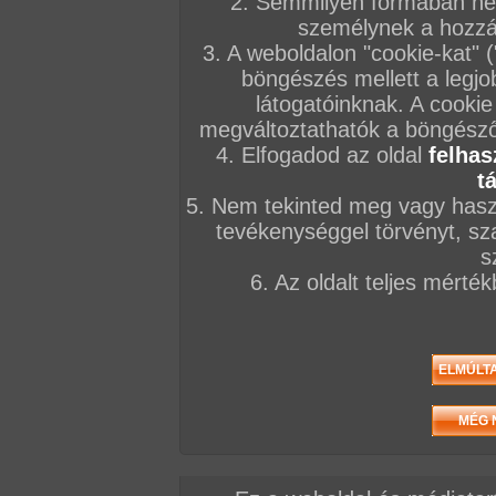
2. Semmilyen formában nem
személynek a hozzáf
3. A weboldalon "cookie-kat" 
böngészés mellett a legjo
látogatóinknak. A cookie
megváltoztathatók a böngésző 
4. Elfogadod az oldal
felhas
t
5. Nem tekinted meg vagy haszn
tevékenységgel törvényt, sza
s
6. Az oldalt teljes mérté