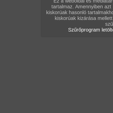
Ez a weboldal és médiatar
tartalmaz. Amennyiben azt
kiskorúak hasonló tartalmakh
kiskorúak kizárása mellett
szű
Szűrőprogram letölté
Összesen: 80 kép
Előző sorozat
Következő sorozat
Véletlenszerű sorozat 