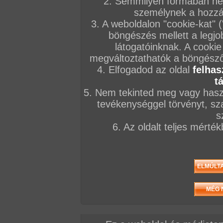
2. Semmilyen formában nem
személynek a hozzáf
3. A weboldalon "cookie-kat" 
böngészés mellett a legjo
látogatóinknak. A cookie
megváltoztathatók a böngésző 
4. Elfogadod az oldal
felhas
t
5. Nem tekinted meg vagy haszn
tevékenységgel törvényt, sza
s
6. Az oldalt teljes mérté