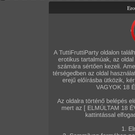
Ero
Letölthető filmek
Videók
Képsorozatok
Amatőr sorozatok
Főoldal
/
Szex
/
Képsorozat (Lányok)
/
Fagyos napokra...
A TuttiFruttiParty oldalon talá
erotikus tartalmúak, az oldal
számára sértően kezeli. Ame
térségedben az oldal használat
erejű előírásba ütközik, k
VAGYOK 18 ÉV
Az oldalra történő belépés el
mert az [ ELMÚLTAM 18 É
kattintással elfoga
1. El