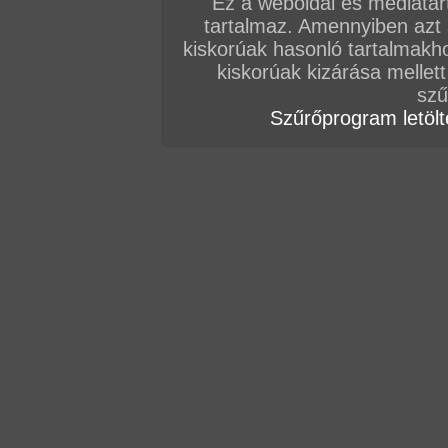
Ez a weboldal és médiatar
tartalmaz. Amennyiben azt
kiskorúak hasonló tartalmakh
kiskorúak kizárása mellett
szű
Szűrőprogram letölté
Összesen: 80 kép
Előző sorozat
Következő sorozat
Véletlenszerű sorozat 