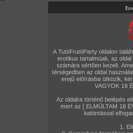
Ero
Letölthető filmek
Videók
Képsorozatok
Amatőr sorozatok
Főoldal
/
Szex
/
Képsorozat (Lányok)
/
Fagyos napokra...
A TuttiFruttiParty oldalon talá
erotikus tartalmúak, az oldal
számára sértően kezeli. Ame
térségedben az oldal használat
erejű előírásba ütközik, k
VAGYOK 18 ÉV
Az oldalra történő belépés el
mert az [ ELMÚLTAM 18 É
kattintással elfoga
1. El