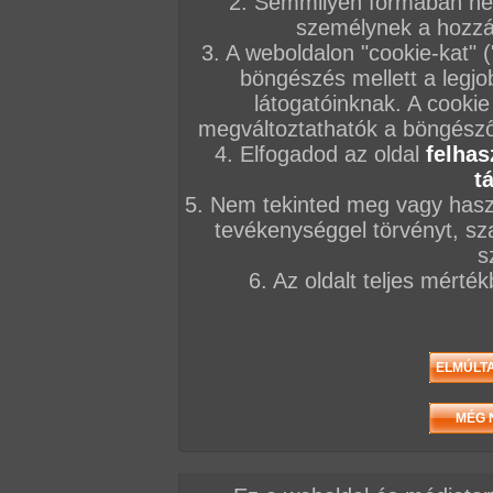
2. Semmilyen formában nem
személynek a hozzáf
3. A weboldalon "cookie-kat" 
böngészés mellett a legjo
látogatóinknak. A cookie
megváltoztathatók a böngésző 
4. Elfogadod az oldal
felhas
t
5. Nem tekinted meg vagy haszn
tevékenységgel törvényt, sza
s
6. Az oldalt teljes mérté