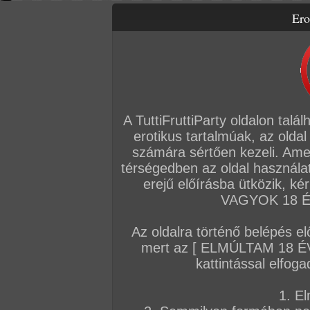
Ero
Letölthető filmek
Videók
Képsorozatok
Amatőr sorozatok
Főoldal
/
Szex
/
Képsorozat (Lányok)
/
Fagyos napokra...
A TuttiFruttiParty oldalon talá
erotikus tartalmúak, az oldal
számára sértően kezeli. Ame
térségedben az oldal használat
erejű előírásba ütközik, k
VAGYOK 18 ÉV
Az oldalra történő belépés el
mert az [ ELMÚLTAM 18 É
kattintással elfoga
1. El