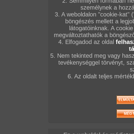
2. Semmilyen formában nem
személynek a hozzáf
3. A weboldalon "cookie-kat" 
böngészés mellett a legjo
látogatóinknak. A cookie
megváltoztathatók a böngésző 
4. Elfogadod az oldal
felhas
t
5. Nem tekinted meg vagy haszn
tevékenységgel törvényt, sza
s
6. Az oldalt teljes mérté