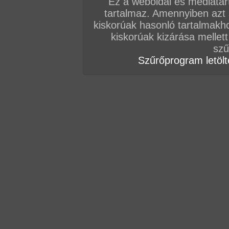
Ez a weboldal és médiatar
tartalmaz. Amennyiben azt
kiskorúak hasonló tartalmakh
kiskorúak kizárása mellett
szű
Szűrőprogram letölté
Összesen: 80 kép
Előző sorozat
Következő sorozat
Véletlenszerű sorozat 