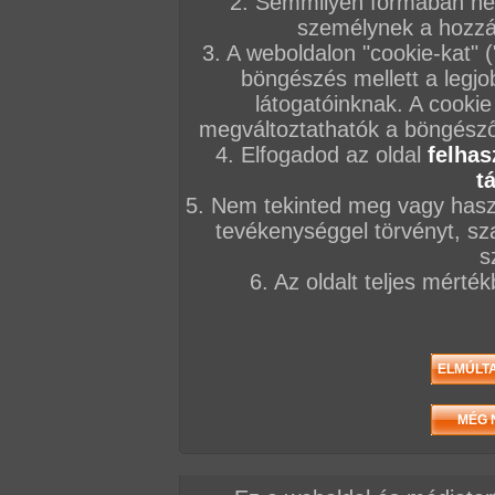
2. Semmilyen formában nem
személynek a hozzáf
3. A weboldalon "cookie-kat" 
böngészés mellett a legjo
látogatóinknak. A cookie
megváltoztathatók a böngésző 
4. Elfogadod az oldal
felhas
t
5. Nem tekinted meg vagy haszn
tevékenységgel törvényt, sza
s
6. Az oldalt teljes mérté
Összesen: 6 kép