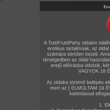
Ero
Letölthető filmek
Videók
Képsorozatok
Amatőr sorozatok
Főoldal
/
Igazi amatőrök
/
Képsorozat (Párok)
/
Icu
A TuttiFruttiParty oldalon talá
erotikus tartalmúak, az oldal
számára sértően kezeli. Ame
térségedben az oldal használat
erejű előírásba ütközik, k
VAGYOK 18 ÉV
Az oldalra történő belépés el
mert az [ ELMÚLTAM 18 É
kattintással elfoga
1. El